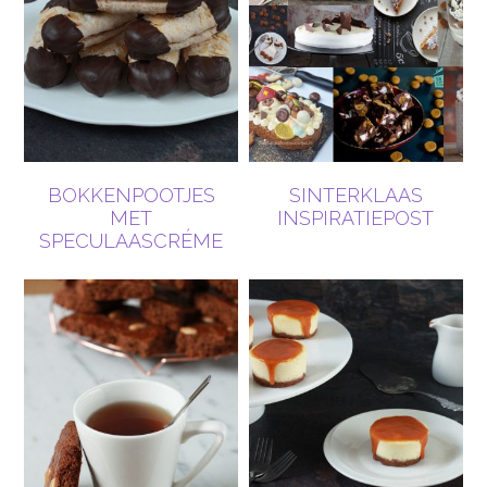
BOKKENPOOTJES
SINTERKLAAS
MET
INSPIRATIEPOST
SPECULAASCRÉME