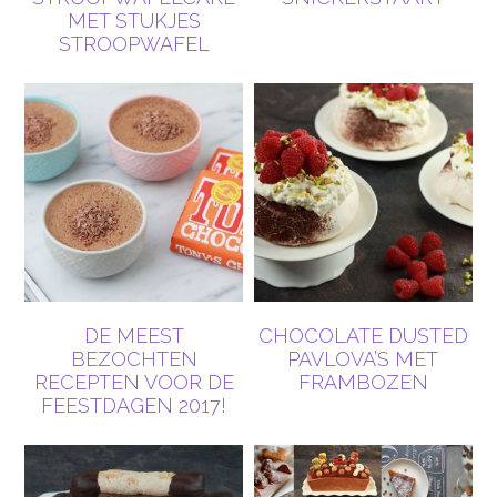
MET STUKJES
STROOPWAFEL
DE MEEST
CHOCOLATE DUSTED
BEZOCHTEN
PAVLOVA’S MET
RECEPTEN VOOR DE
FRAMBOZEN
FEESTDAGEN 2017!