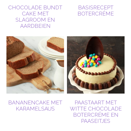
CHOCOLADE BUNDT
BASISRECEPT
CAKE MET
BOTERCRÉME
SLAGROOM EN
AARDBEIEN
BANANENCAKE MET
PAASTAART MET
KARAMELSAUS
WITTE CHOCOLADE
BOTERCRÉME EN
PAASEITJES