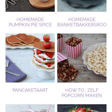
HOMEMADE
HOMEMADE
PUMPKIN PIE SPICE
BANKETBAKKERSROOM
PANCAKETAART
HOW TO : ZELF
POPCORN MAKEN