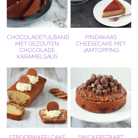
CHOCOLADETULBAND
PINDAKAAS
MET GEZOUTEN
CHEESECAKE MET
CHOCOLADE
JAMTOPPING
KARAMELSAUS
STROOPWAFELCAKE
SNICKERSTAART