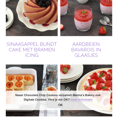
SINAASAPPEL BUNDT
AARDBEIEN
CAKE MET BRAMEN
BAVAROIS IN
ICING
GLAASJES
Naast Chocolate Chip Cookies verzamelt Marina's Bakery ook
Digitale Cookies. Vind je dat OK?
meer informatie
OK