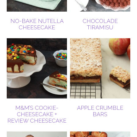
NO-BAKE NUTELLA
CHOCOLADE
CHEESECAKE
TIRAMISU
M&M’S COOKIE-
APPLE CRUMBLE
CHEESECAKE +
BARS
REVIEW CHEESECAKE