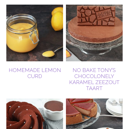
HOMEMADE LEMON
NO BAKE TONY’S
CURD
CHOCOLONELY
KARAMEL ZEEZOUT
TAART