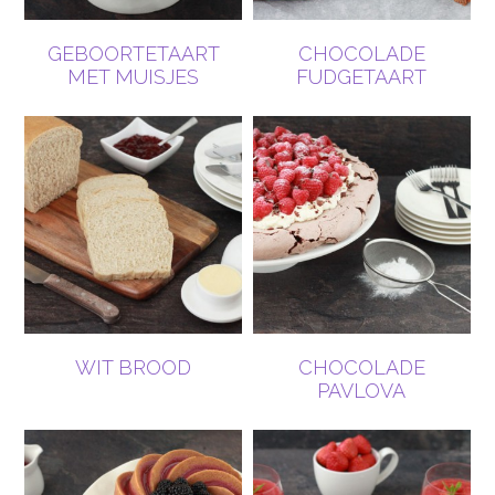
GEBOORTETAART
CHOCOLADE
MET MUISJES
FUDGETAART
WIT BROOD
CHOCOLADE
PAVLOVA