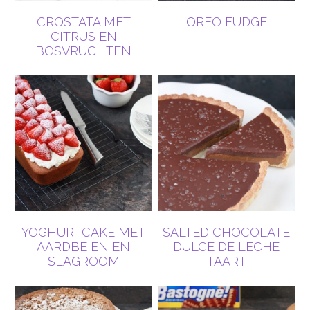
CROSTATA MET
OREO FUDGE
CITRUS EN
BOSVRUCHTEN
YOGHURTCAKE MET
SALTED CHOCOLATE
AARDBEIEN EN
DULCE DE LECHE
SLAGROOM
TAART