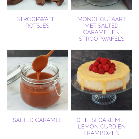
STROOPWAFEL
MONCHOUTAART
ROTSJES
MET SALTED
CARAMEL EN
STROOPWAFELS
SALTED CARAMEL
CHEESECAKE MET
LEMON CURD EN
FRAMBOZEN