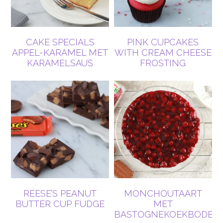
CAKE SPECIALS
PINK CUPCAKES
APPEL-KARAMEL MET
WITH CREAM CHEESE
KARAMELSAUS
FROSTING
REESE’S PEANUT
MONCHOUTAART
BUTTER CUP FUDGE
MET
BASTOGNEKOEKBODEM