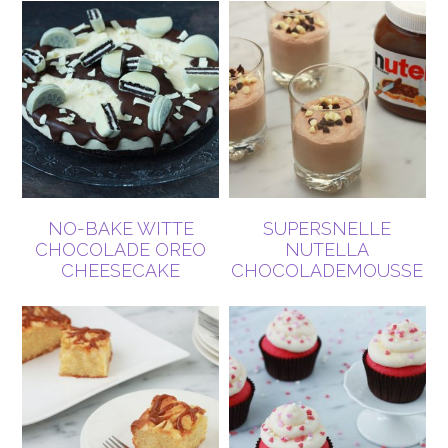
NO-BAKE WITTE
SUPERSNELLE
CHOCOLADE OREO
NUTELLA
CHEESECAKE
CHOCOLADEMOUSSE