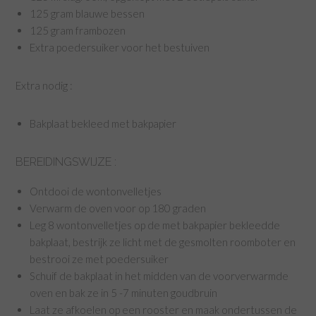
125 gram blauwe bessen
125 gram frambozen
Extra poedersuiker voor het bestuiven
Extra nodig :
Bakplaat bekleed met bakpapier
BEREIDINGSWIJZE :
Ontdooi de wontonvelletjes
Verwarm de oven voor op 180 graden
Leg 8 wontonvelletjes op de met bakpapier bekleedde
bakplaat, bestrijk ze licht met de gesmolten roomboter en
bestrooi ze met poedersuiker
Schuif de bakplaat in het midden van de voorverwarmde
oven en bak ze in 5 -7 minuten goudbruin
Laat ze afkoelen op een rooster en maak ondertussen de