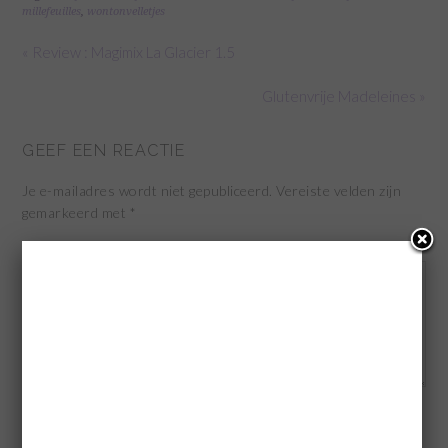
millefeuilles
,
wontonvelletjes
« Review : Magimix La Glacier 1.5
Glutenvrije Madeleines »
GEEF EEN REACTIE
Je e-mailadres wordt niet gepubliceerd.
Vereiste velden zijn
gemarkeerd met
*
Reactie
*
Naam
*