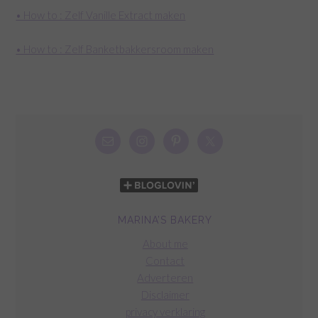
• How to : Zelf Vanille Extract maken
• How to : Zelf Banketbakkersroom maken
MARINA’S BAKERY
About me
Contact
Adverteren
Disclaimer
privacy verklaring