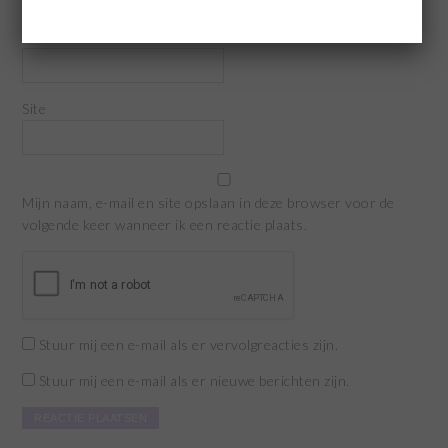
E-mail
*
Site
Mijn naam, e-mail en site opslaan in deze browser voor de
volgende keer wanneer ik een reactie plaats.
Stuur mij een e-mail als er vervolgreacties zijn.
Stuur mij een e-mail als er nieuwe berichten zijn.