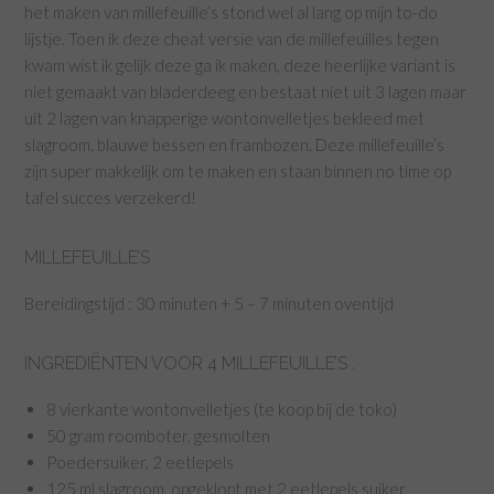
het maken van millefeuille’s stond wel al lang op mijn to-do
lijstje. Toen ik deze cheat versie van de millefeuilles tegen
kwam wist ik gelijk deze ga ik maken, deze heerlijke variant is
niet gemaakt van bladerdeeg en bestaat niet uit 3 lagen maar
uit 2 lagen van knapperige wontonvelletjes bekleed met
slagroom, blauwe bessen en frambozen. Deze millefeuille’s
zijn super makkelijk om te maken en staan binnen no time op
tafel succes verzekerd!
MILLEFEUILLE’S
Bereidingstijd : 30 minuten + 5 – 7 minuten oventijd
INGREDIËNTEN VOOR 4 MILLEFEUILLE’S :
8 vierkante wontonvelletjes (te koop bij de toko)
50 gram roomboter, gesmolten
Poedersuiker, 2 eetlepels
125 ml slagroom, opgeklopt met 2 eetlepels suiker