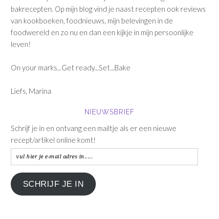
bakrecepten. Op mijn blog vind je naast recepten ook reviews
van kookboeken, foodnieuws, mijn belevingen in de
foodwereld en zo nu en dan een kijkje in mijn persoonlijke
leven!
On your marks...Get ready...Set...Bake
Liefs, Marina
NIEUWSBRIEF
Schrijf je in en ontvang een mailtje als er een nieuwe
recept/artikel online komt!
vul
hier
je
SCHRIJF JE IN
e-
mail
adres