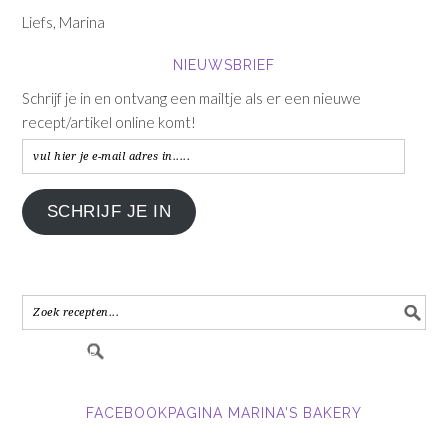
Liefs, Marina
NIEUWSBRIEF
Schrijf je in en ontvang een mailtje als er een nieuwe
recept/artikel online komt!
vul
hier
je
SCHRIJF JE IN
e-
mail
adres
in.....
FACEBOOKPAGINA MARINA'S BAKERY