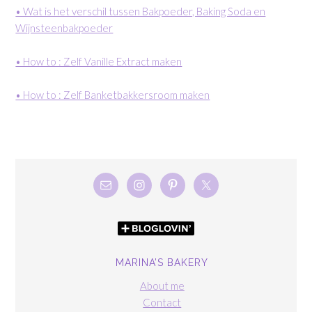
• Wat is het verschil tussen Bakpoeder, Baking Soda en
Wijnsteenbakpoeder
• How to : Zelf Vanille Extract maken
• How to : Zelf Banketbakkersroom maken
MARINA’S BAKERY
About me
Contact