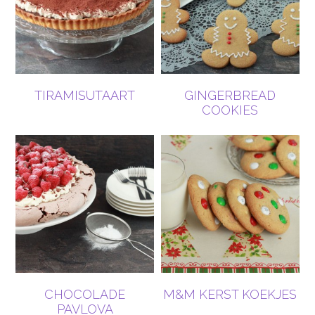
TIRAMISUTAART
GINGERBREAD
COOKIES
CHOCOLADE
M&M KERST KOEKJES
PAVLOVA