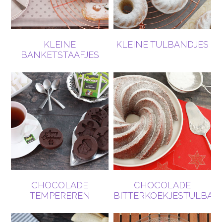
KLEINE
KLEINE TULBANDJES
BANKETSTAAFJES
CHOCOLADE
CHOCOLADE
TEMPEREREN
BITTERKOEKJESTULBAN