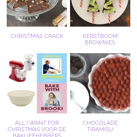
CHRISTMAS CRACK
KERSTBOOM
BROWNIES
ALL I WANT FOR
CHOCOLADE
CHRISTMAS VOOR DE
TIRAMISU
BAKLIEFHEBBERS