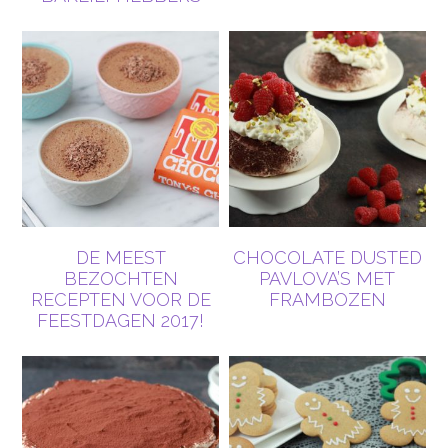
DE MEEST
CHOCOLATE DUSTED
BEZOCHTEN
PAVLOVA’S MET
RECEPTEN VOOR DE
FRAMBOZEN
FEESTDAGEN 2017!