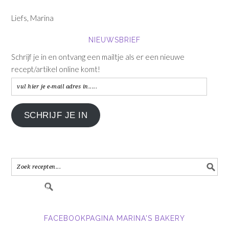
Liefs, Marina
NIEUWSBRIEF
Schrijf je in en ontvang een mailtje als er een nieuwe
recept/artikel online komt!
vul
hier
je
SCHRIJF JE IN
e-
mail
adres
in.....
FACEBOOKPAGINA MARINA'S BAKERY