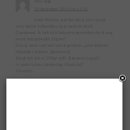
Riny
zegt
22 december 2015 om 21:51
Hallo Marina, wat fijn dat je een recept
voor kleine tulbandjes op je website deelt.
Dankjewel. Ik heb zo’n bakvorm gevonden die ik nog
nooit heb gebruikt. Erg hé?
Dus je weet vast wel wat ik ga doen…juist lekkere
tilbandjes bakken..(glutenvrij)
Klopt het dat er 250gr zelfr. Bakmeel in gaat?
Is anders dan cakebeslag. Klopt dat?
Groetjes..
BEANTWOORDEN
K
zegt
8 september 2019 om 16:51
Hoi riny,