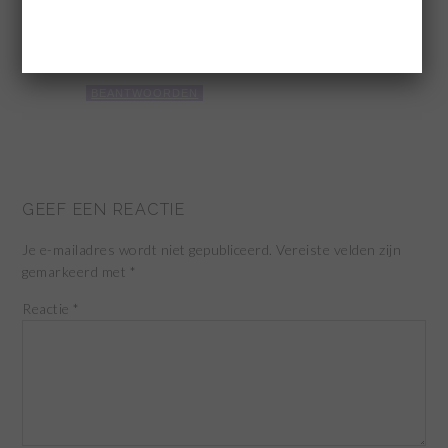
Beetje late reactie maar er staat bloem en
bakpoeder.. als je zelfrijzendbakmeel gebruikt,
dan hoef je geen bakpoeder te gebruiken
BEANTWOORDEN
GEEF EEN REACTIE
Je e-mailadres wordt niet gepubliceerd.
Vereiste velden zijn
gemarkeerd met
*
Reactie
*