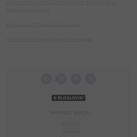
• Wat is het verschil tussen Bakpoeder, Baking Soda en
Wijnsteenbakpoeder
• How to : Zelf Vanille Extract maken
• How to : Zelf Banketbakkersroom maken
MARINA’S BAKERY
About me
Contact