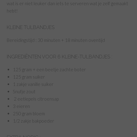
wat is er niet leuker dan iets te serveren wat je zelf gemaakt
hebt!
KLEINE TULBANDJES
Bereidingstijd : 30 minuten + 18 minuten oventijd
INGREDIËNTEN VOOR 6 KLEINE-TULBANDJES :
125 gram + een beetje zachte boter
125 gram suiker
1 zakje vanille suiker
Snufje zout
2 eetlepels citroensap
3 eieren
250 gram bloem
1/2 zakje bakpoeder