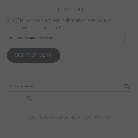
NIEUWSBRIEF
Schrijf je in en ontvang een mailtje als er een nieuwe
recept/artikel online komt!
vul
hier
je
SCHRIJF JE IN
e-
mail
adres
in.....
FACEBOOKPAGINA MARINA'S BAKERY