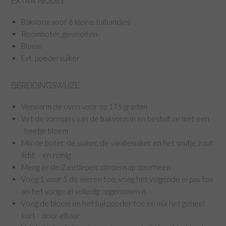
EXTRA NODIG :
Bakvorm voor 6 kleine tulbandjes
Roomboter, gesmolten
Bloem
Evt. poedersuiker
BEREIDINGSWIJZE :
Verwarm de oven voor op 175 graden
Vet de vormpjes van de bakvorm in en bestuif ze met een
beetje bloem
Mix de boter, de suiker, de vanillesuiker en het snufje zout
licht en romig
Meng er de 2 eetlepels citroensap doorheen
Voeg 1 voor 1 de eieren toe, voeg het volgende ei pas toe
als het vorige ei volledig opgenomen is
Voeg de bloem en het bakpoeder toe en mix het geheel
kort door elkaar