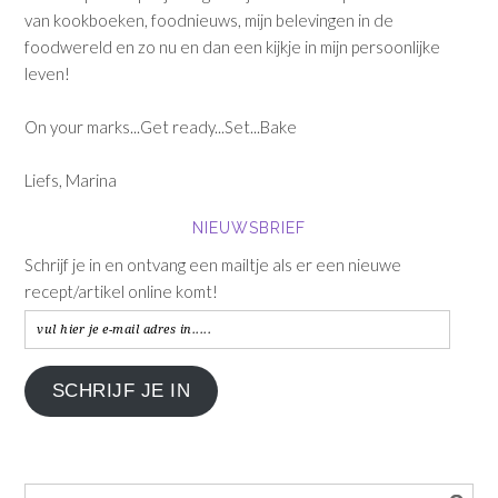
van kookboeken, foodnieuws, mijn belevingen in de
foodwereld en zo nu en dan een kijkje in mijn persoonlijke
leven!
On your marks...Get ready...Set...Bake
Liefs, Marina
NIEUWSBRIEF
Schrijf je in en ontvang een mailtje als er een nieuwe
recept/artikel online komt!
vul
hier
je
SCHRIJF JE IN
e-
mail
adres
in.....