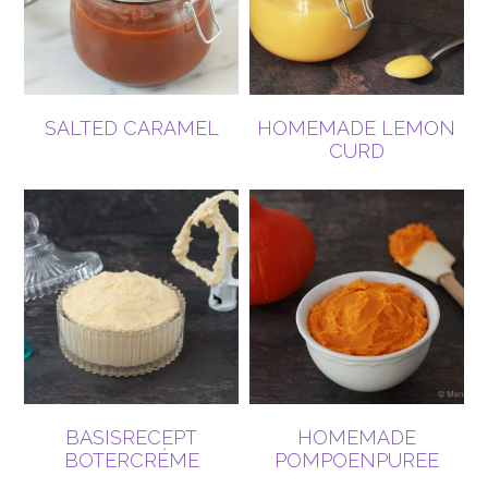
SALTED CARAMEL
HOMEMADE LEMON
CURD
BASISRECEPT
HOMEMADE
BOTERCRÉME
POMPOENPUREE