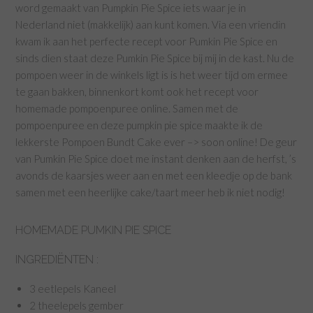
word gemaakt van Pumpkin Pie Spice iets waar je in
Nederland niet (makkelijk) aan kunt komen. Via een vriendin
kwam ik aan het perfecte recept voor Pumkin Pie Spice en
sinds dien staat deze Pumkin Pie Spice bij mij in de kast. Nu de
pompoen weer in de winkels ligt is is het weer tijd om ermee
te gaan bakken, binnenkort komt ook het recept voor
homemade pompoenpuree online. Samen met de
pompoenpuree en deze pumpkin pie spice maakte ik de
lekkerste Pompoen Bundt Cake ever –> soon online! De geur
van Pumkin Pie Spice doet me instant denken aan de herfst, ’s
avonds de kaarsjes weer aan en met een kleedje op de bank
samen met een heerlijke cake/taart meer heb ik niet nodig!
HOMEMADE PUMKIN PIE SPICE
INGREDIËNTEN :
3 eetlepels Kaneel
2 theelepels gember