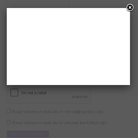
E-mail
*
Site
Mijn naam, e-mail en site opslaan in deze browser voor de
volgende keer wanneer ik een reactie plaats.
Stuur mij een e-mail als er vervolgreacties zijn.
Stuur mij een e-mail als er nieuwe berichten zijn.