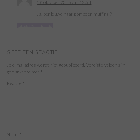
18 oktober 2016 om 12:54
Ja, benieuwd naar pompoen muffins ?
BEANTWOORDEN
GEEF EEN REACTIE
Je e-mailadres wordt niet gepubliceerd.
Vereiste velden zijn
gemarkeerd met
*
Reactie
*
Naam
*