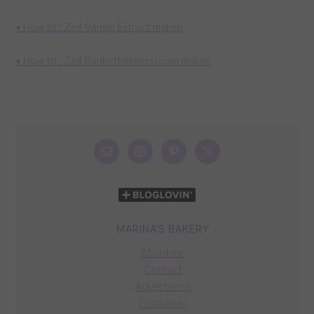
• How to : Zelf Vanille Extract maken
• How to : Zelf Banketbakkersroom maken
MARINA’S BAKERY
About me
Contact
Adverteren
Disclaimer