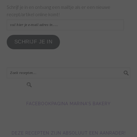
Schrijf je in en ontvang een mailtje als er een nieuwe
recept/artikel online komt!
vul
hier
je
SCHRIJF JE IN
e-
mail
adres
in.....
FACEBOOKPAGINA MARINA'S BAKERY
DEZE RECEPTEN ZIJN ABSOLUUT EEN AANRADER!