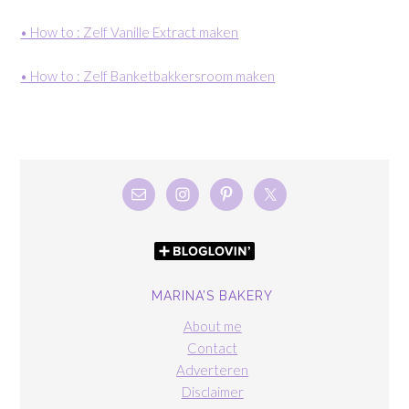
• How to : Zelf Vanille Extract maken
• How to : Zelf Banketbakkersroom maken
MARINA’S BAKERY
About me
Contact
Adverteren
Disclaimer