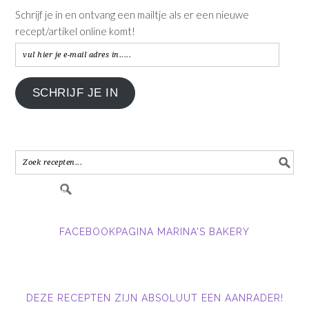
Schrijf je in en ontvang een mailtje als er een nieuwe
recept/artikel online komt!
vul
hier
je
SCHRIJF JE IN
e-
mail
adres
in.....
FACEBOOKPAGINA MARINA'S BAKERY
DEZE RECEPTEN ZIJN ABSOLUUT EEN AANRADER!