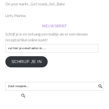
On your marks...Get ready...Set...Bake
Liefs, Marina
NIEUWSBRIEF
Schrijf je in en ontvang een mailtje als er een nieuwe
recept/artikel online komt!
vul
hier
je
SCHRIJF JE IN
e-
mail
adres
in.....