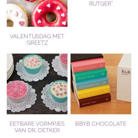
RUTGER”
VALENTIJSDAG MET
GREETZ
EETBARE VORMPJES
BBYB CHOCOLATE
VAN DR. OETKER