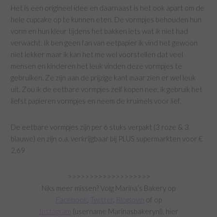
Het is een origineel idee en daarnaast is het ook apart om de
hele cupcake op te kunnen eten. De vormpjes behouden hun
vorm en hun kleur tijdens het bakken iets wat ik niet had
verwacht. Ik ben geen fan van eetpapier ik vind het gewoon
niet lekker maar ik kan het me wel voorstellen dat veel
mensen en kinderen het leuk vinden deze vormpjes te
gebruiken. Ze zijn aan de prijzige kant maar zien er wel leuk
uit. Zou ik de eetbare vormpjes zelf kopen nee, ik gebruik het
liefst papieren vormpjes en neem de kruimels voor lief.
De eetbare vormpjes zijn per 6 stuks verpakt (3 roze & 3
blauwe) en zijn o.a. verkrijgbaar bij PLUS supermarkten voor €
2,69
>>>>>>>>>>>>>>>>>>>
Niks meer missen? Volg Marina’s Bakery op
Facebook
,
Twitter
,
Bloglovin
of op
Instagram
(username Marinasbakerynl), hier