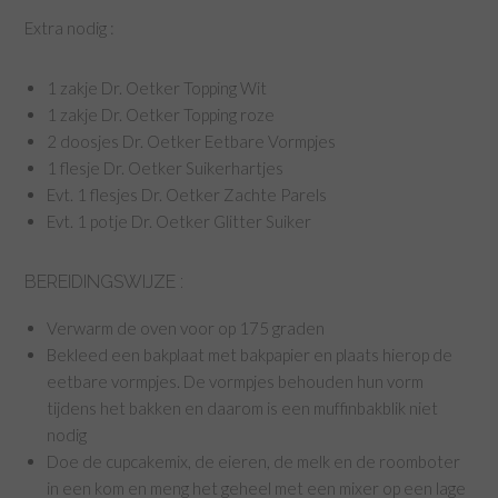
Extra nodig :
1 zakje Dr. Oetker Topping Wit
1 zakje Dr. Oetker Topping roze
2 doosjes Dr. Oetker Eetbare Vormpjes
1 flesje Dr. Oetker Suikerhartjes
Evt. 1 flesjes Dr. Oetker Zachte Parels
Evt. 1 potje Dr. Oetker Glitter Suiker
BEREIDINGSWIJZE :
Verwarm de oven voor op 175 graden
Bekleed een bakplaat met bakpapier en plaats hierop de
eetbare vormpjes. De vormpjes behouden hun vorm
tijdens het bakken en daarom is een muffinbakblik niet
nodig
Doe de cupcakemix, de eieren, de melk en de roomboter
in een kom en meng het geheel met een mixer op een lage