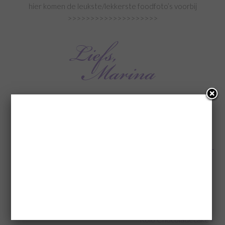
hier komen de leukste/lekkerste foodfoto’s voorbij
>>>>>>>>>>>>>>>>>>>>
Deze review bevat producten die door een bedrijf zijn
opgestuurd, lees mijn
disclaimer
(Visited 1.810 times, 1 visits today)
Categorie:
Overig
Tags:
Dr. Oetker
,
eetbare cupcake vormpjes
,
Eetbare vormpjes van Dr. Oetker
,
moederdag
,
moederdag recepten
« Rabarber Crumble Taart
Rolo Chocoladecake »