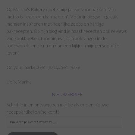
Op Marina's Bakery deel ik mijn passie voor bakken. Mijn
motto is “iedereen kan bakken”. Met mijn blog wil ik graag
mensen inspireren met heerlijke zoete en hartige
bakrecepten. Op mijn blog vind je naast recepten ook reviews
van kookboeken, foodnieuws, mijn belevingen in de
foodwereld en zo nu en dan een kijkje in mijn persoonlijke
leven!
On your marks...Get ready...Set...Bake
Liefs, Marina
NIEUWSBRIEF
Schrijf je in en ontvang een mailtje als er een nieuwe
recept/artikel online komt!
vul
hier
je