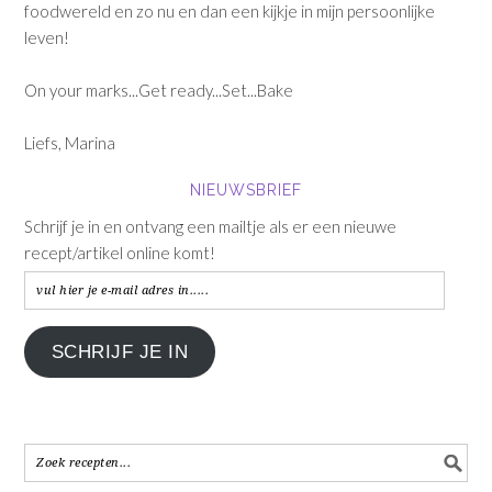
foodwereld en zo nu en dan een kijkje in mijn persoonlijke
leven!
On your marks...Get ready...Set...Bake
Liefs, Marina
NIEUWSBRIEF
Schrijf je in en ontvang een mailtje als er een nieuwe
recept/artikel online komt!
vul
hier
je
SCHRIJF JE IN
e-
mail
adres
in.....