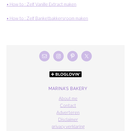
• How to : Zelf Vanille Extract maken
• How to : Zelf Banketbakkersroom maken
MARINA’S BAKERY
About me
Contact
Adverteren
Disclaimer
privacy verklaring