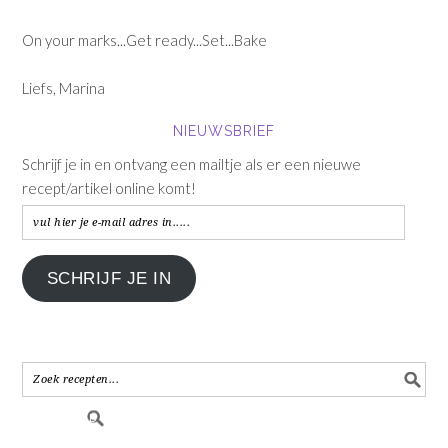
On your marks...Get ready...Set...Bake
Liefs, Marina
NIEUWSBRIEF
Schrijf je in en ontvang een mailtje als er een nieuwe
recept/artikel online komt!
vul
hier
je
SCHRIJF JE IN
e-
mail
adres
in.....