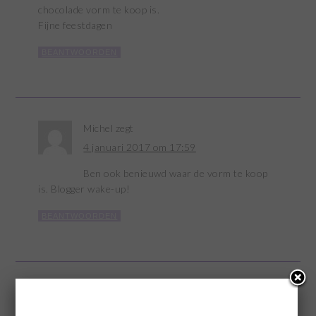
chocolade vorm te koop is.
Fijne feestdagen
BEANTWOORDEN
Michel
zegt
4 januari 2017 om 17:59
Ben ook benieuwd waar de vorm te koop
is. Blogger wake-up!
BEANTWOORDEN
Marina
zegt
4 januari 2017 om 18:42