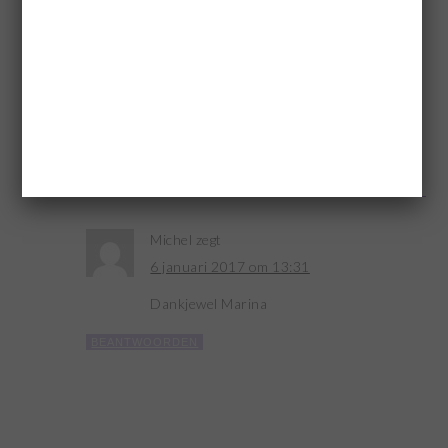
Beste Michel,
Deze vorm heb ik gekocht bij de xenos.
Groetjes,
Marina
BEANTWOORDEN
Michel
zegt
6 januari 2017 om 13:31
Dankjewel Marina
BEANTWOORDEN