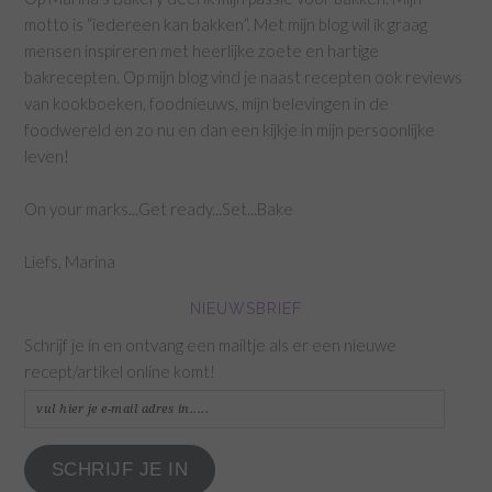
motto is “iedereen kan bakken”. Met mijn blog wil ik graag
mensen inspireren met heerlijke zoete en hartige
bakrecepten. Op mijn blog vind je naast recepten ook reviews
van kookboeken, foodnieuws, mijn belevingen in de
foodwereld en zo nu en dan een kijkje in mijn persoonlijke
leven!
On your marks...Get ready...Set...Bake
Liefs, Marina
NIEUWSBRIEF
Schrijf je in en ontvang een mailtje als er een nieuwe
recept/artikel online komt!
vul
hier
je
SCHRIJF JE IN
e-