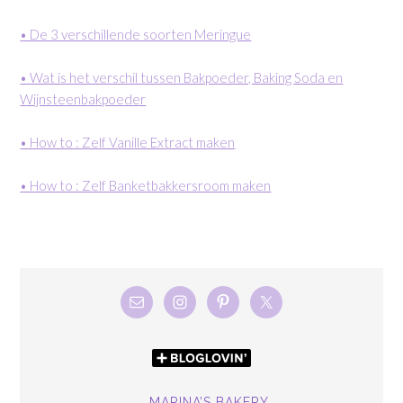
• De 3 verschillende soorten Meringue
• Wat is het verschil tussen Bakpoeder, Baking Soda en
Wijnsteenbakpoeder
• How to : Zelf Vanille Extract maken
• How to : Zelf Banketbakkersroom maken
MARINA’S BAKERY