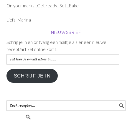
On your marks...Get ready...Set...Bake
Liefs, Marina
NIEUWSBRIEF
Schrijf je in en ontvang een mailtje als er een nieuwe
recept/artikel online komt!
vul
hier
je
SCHRIJF JE IN
e-
mail
adres
in.....