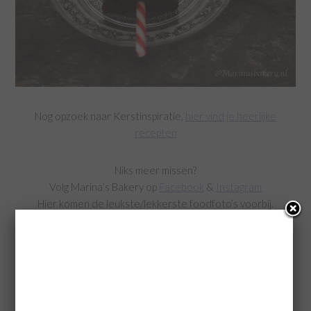
Nog opzoek naar Kerstinspiratie,
hier vind je heerlijke
recepten
Niks meer missen?
Volg Marina’s Bakery op
Facebook
&
Instagram
Hier komen de leukste/lekkerste foodfoto’s voorbij.
of schijf jezelf in op de site voor de nieuwsbrief
Heb je iets gebakken van mijn blog…
Deel je foto’s via Facebook of Instagram
Tag mij @marinasbakerynl in je bericht