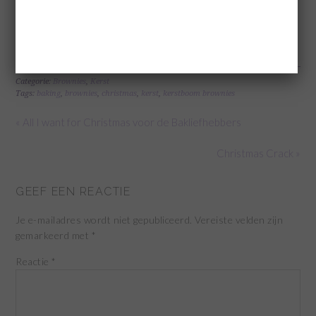
(Visited 263 times, 1 visits today)
Categorie:
Brownies
,
Kerst
Tags:
baking
,
brownies
,
christmas
,
kerst
,
kerstboom brownies
« All I want for Christmas voor de Bakliefhebbers
Christmas Crack »
GEEF EEN REACTIE
Je e-mailadres wordt niet gepubliceerd.
Vereiste velden zijn
gemarkeerd met
*
Reactie
*