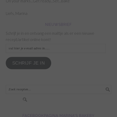
On your marks...Get ready...Set...Bake
Liefs, Marina
NIEUWSBRIEF
Schrijf je in en ontvang een mailtje als er een nieuwe
recept/artikel online komt!
vul
hier
je
SCHRIJF JE IN
e-
mail
adres
in.....
FACEBOOKPAGINA MARINA'S BAKERY