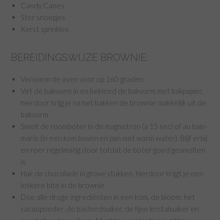
Candy Canes
Ster snoepjes
Kerst sprinkles
BEREIDINGSWIJZE BROWNIE:
Verwarm de oven voor op 160 graden
Vet de bakvorm in en bekleed de bakvorm met bakpapier,
hierdoor krijg je na het bakken de brownie makkelijk uit de
bakvorm
Smelt de roomboter in de magnetron (a 15 sec) of au bain-
marie (in een kom boven en pan met warm water). Blijf erbij
en roer regelmatig door totdat de boter goed gesmolten
is
Hak de chocolade in grove stukken, hierdoor krijgt je een
lekkere bite in de brownie
Doe alle droge ingrediënten in een kom, de bloem, het
cacaopoeder, de basterdsuiker, de fijne kristalsuiker en