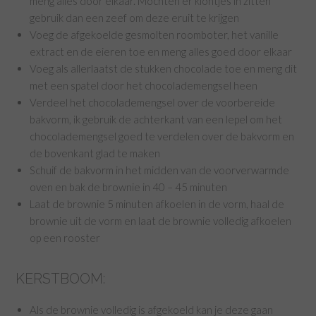
meng alles door elkaar. Mochten er klontjes in zitten
gebruik dan een zeef om deze eruit te krijgen
Voeg de afgekoelde gesmolten roomboter, het vanille
extract en de eieren toe en meng alles goed door elkaar
Voeg als allerlaatst de stukken chocolade toe en meng dit
met een spatel door het chocolademengsel heen
Verdeel het chocolademengsel over de voorbereide
bakvorm, ik gebruik de achterkant van een lepel om het
chocolademengsel goed te verdelen over de bakvorm en
de bovenkant glad te maken
Schuif de bakvorm in het midden van de voorverwarmde
oven en bak de brownie in 40 – 45 minuten
Laat de brownie 5 minuten afkoelen in de vorm, haal de
brownie uit de vorm en laat de brownie volledig afkoelen
op een rooster
KERSTBOOM:
Als de brownie volledig is afgekoeld kan je deze gaan