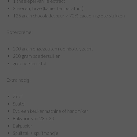
1 theelepel vanille extract
3 eieren, large (kamertemperatuur)
125 gram chocolade, puur > 70% cacao in grote stukken
Botercréme:
200 gram ongezouten roomboter, zacht
200 gram poedersuiker
groene kleurstof
Extra nodig:
Zeef
Spatel
Evt. een keukenmachine of handmixer
Bakvorm van 23 x 23
Bakpapier
Spuitzak + spuitmondje