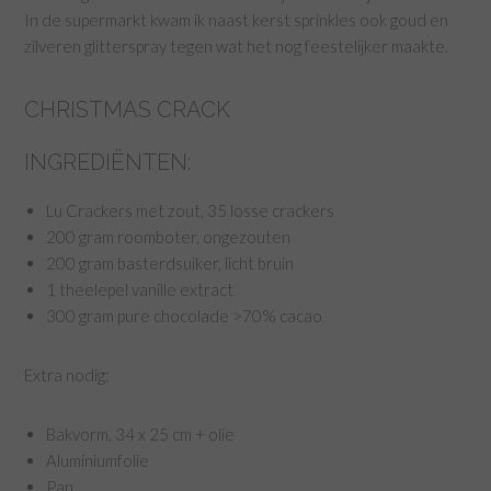
In de supermarkt kwam ik naast kerst sprinkles ook goud en
zilveren glitterspray tegen wat het nog feestelijker maakte.
CHRISTMAS CRACK
INGREDIËNTEN:
Lu Crackers met zout, 35 losse crackers
200 gram roomboter, ongezouten
200 gram basterdsuiker, licht bruin
1 theelepel vanille extract
300 gram pure chocolade >70% cacao
Extra nodig:
Bakvorm, 34 x 25 cm + olie
Aluminiumfolie
Pan