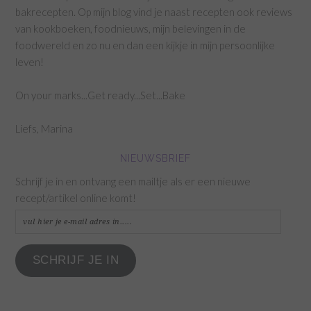
bakrecepten. Op mijn blog vind je naast recepten ook reviews
van kookboeken, foodnieuws, mijn belevingen in de
foodwereld en zo nu en dan een kijkje in mijn persoonlijke
leven!
On your marks...Get ready...Set...Bake
Liefs, Marina
NIEUWSBRIEF
Schrijf je in en ontvang een mailtje als er een nieuwe
recept/artikel online komt!
vul
hier
je
SCHRIJF JE IN
e-
mail
adres