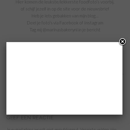
Hier komen de leukste/lekkerste foodfoto’s voorbij.
of schijf jezelf in op de site voor de nieuwsbrief
Heb je iets gebakken van mijn blog…
Deel je foto’s via Facebook of Instagram
Tag mij @marinasbakerynl in je bericht
(Visited 474 times, 1 visits today)
Categorie:
Kerst
,
Koekjes
Tags:
chocolade receptebn
,
Christmas crack
,
kerstrecepten
,
recepten
,
zoete
recepten
« Kerstboom Brownies
GEEF EEN REACTIE
Je e-mailadres wordt niet gepubliceerd.
Vereiste velden zijn