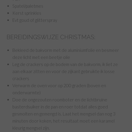
Spatel/paletmes
Kerst sprinkles
Evt goud of glitterspray
BEREIDINGSWIJZE CHRISTMAS:
Bekleed de bakvorm met de aluminiumfolie en besmeer
deze licht met een beetje olie
Leg de crackers op de bodem van de bakvorm, ik liet ze
aan elkaar zitten en voor de zijkant gebruikte ik losse
crackers
Verwarm de oven voor op 200 graden (boven en
onderwarmte)
Doe de ongezouten roomboter en de lichtbruine
basterdsuiker in de pan en roer totdat alles goed
gesmolten en gemengd is. Laat het mengsel dan nog 3
minuten door koken, het resultaat moet een karamel
kleurig mengsel zijn.