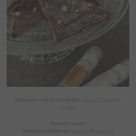
Nog opzoek naar Kerstinspiratie,
hier vind je heerlijke
recepten
Niks meer missen?
Volg Marina’s Bakery op
Facebook
&
Instagram