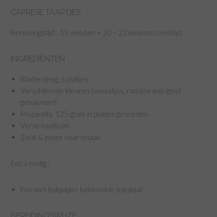
CAPRESE TAARTJES
Bereidingstijd : 15 minuten + 20 – 22 minuten oventijd
INGREDIËNTEN :
Bladerdeeg, 6 plakjes
Verschillende kleuren tomaatjes, rood/oranje/geel
gehalveerd
Mozarella, 125 gram in plakjes gesneden
Verse basilicum
Zout & peper naar smaak
Extra nodig :
Een met bakpapier bekleedde bakplaat
BEREIDINGSWIJZE :