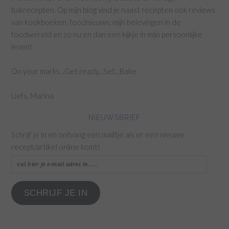
bakrecepten. Op mijn blog vind je naast recepten ook reviews
van kookboeken, foodnieuws, mijn belevingen in de
foodwereld en zo nu en dan een kijkje in mijn persoonlijke
leven!
On your marks...Get ready...Set...Bake
Liefs, Marina
NIEUWSBRIEF
Schrijf je in en ontvang een mailtje als er een nieuwe
recept/artikel online komt!
vul
hier
je
SCHRIJF JE IN
e-
mail
adres