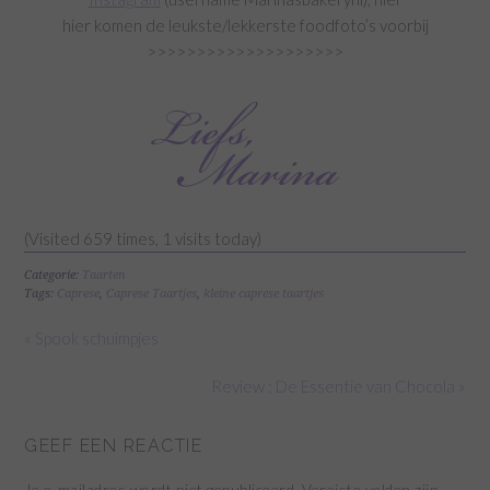
hier komen de leukste/lekkerste foodfoto’s voorbij
>>>>>>>>>>>>>>>>>>>>
(Visited 659 times, 1 visits today)
Categorie:
Taarten
Tags:
Caprese
,
Caprese Taartjes
,
kleine caprese taartjes
« Spook schuimpjes
Review : De Essentie van Chocola »
GEEF EEN REACTIE
Je e-mailadres wordt niet gepubliceerd.
Vereiste velden zijn