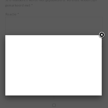
gemarkeerd met
*
Reactie
*
Naam
*
E-mail
*
Site