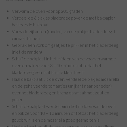
Verwarm de oven voor op 200 graden
Verdeel de 6 plakjes bladerdeeg over de met bakpapier
bekleedde bakplaat
Vouw de zijkanten (randen) van de plakjes bladerdeeg 1
cm naar binnen
Gebruik een vork om gaatjes te prikken in het bladerdeeg
(niet de randen)
Schuif de bakplaat in het midden van de voorverwarmde
oven en bak ze voor 8 – 10 minuten of todat het
bladerdeeg een licht bruine kleur heeft
Haal de bakplaat uit de oven, verdeel de plakjes mozarella
en de gehalveerde tomaatjes (snijkant naar beneden)
over het bladerdeeg en breng op smaak met zout en
peper
Schuif de bakplaat werderom in het midden van de oven
en bak ze voor 10 – 12 minuten of totdat het bladerdeeg
goudbruin is en de mozarella goed gesmolten is
Haal de taartjes uit de oven, verdeel er verse basilicum