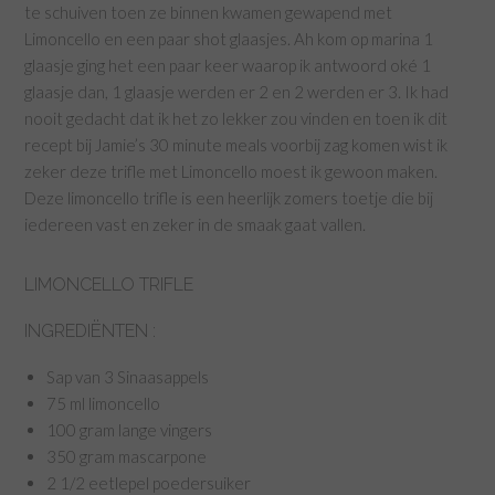
te schuiven toen ze binnen kwamen gewapend met
Limoncello en een paar shot glaasjes. Ah kom op marina 1
glaasje ging het een paar keer waarop ik antwoord oké 1
glaasje dan, 1 glaasje werden er 2 en 2 werden er 3. Ik had
nooit gedacht dat ik het zo lekker zou vinden en toen ik dit
recept bij Jamie’s 30 minute meals voorbij zag komen wist ik
zeker deze trifle met Limoncello moest ik gewoon maken.
Deze limoncello trifle is een heerlijk zomers toetje die bij
iedereen vast en zeker in de smaak gaat vallen.
LIMONCELLO TRIFLE
INGREDIËNTEN :
Sap van 3 Sinaasappels
75 ml limoncello
100 gram lange vingers
350 gram mascarpone
2 1/2 eetlepel poedersuiker