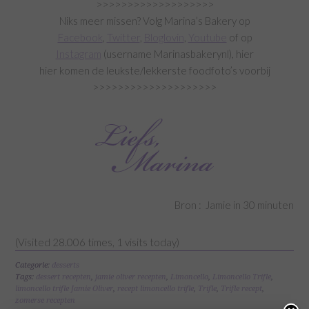
>>>>>>>>>>>>>>>>>>>
Niks meer missen? Volg Marina’s Bakery op
Facebook
,
Twitter
,
Bloglovin
,
Youtube
of op
Instagram
(username Marinasbakerynl), hier
hier komen de leukste/lekkerste foodfoto’s voorbij
>>>>>>>>>>>>>>>>>>>>
Bron : Jamie in 30 minuten
(Visited 28.006 times, 1 visits today)
Categorie:
desserts
Tags:
dessert recepten
,
jamie oliver recepten
,
Limoncello
,
Limoncello Trifle
,
limoncello trifle Jamie Oliver
,
recept limoncello trifle
,
Trifle
,
Trifle recept
,
zomerse recepten