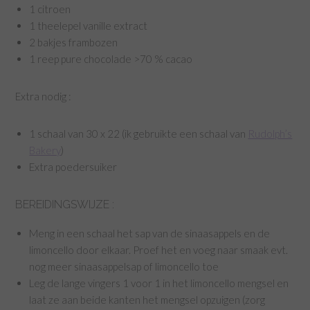
1 citroen
1 theelepel vanille extract
2 bakjes frambozen
1 reep pure chocolade >70 % cacao
Extra nodig :
1 schaal van 30 x 22 (ik gebruikte een schaal van
Rudolph’s
Bakery
)
Extra poedersuiker
BEREIDINGSWIJZE :
Meng in een schaal het sap van de sinaasappels en de
limoncello door elkaar. Proef het en voeg naar smaak evt.
nog meer sinaasappelsap of limoncello toe
Leg de lange vingers 1 voor 1 in het limoncello mengsel en
laat ze aan beide kanten het mengsel opzuigen (zorg