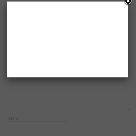
« Een kijkje achter de schermen Mei 2015
Omrekenen van Cups naar Grammen »
GEEF EEN REACTIE
Je e-mailadres wordt niet gepubliceerd.
Vereiste velden zijn
gemarkeerd met
*
Reactie
*
Naam
*