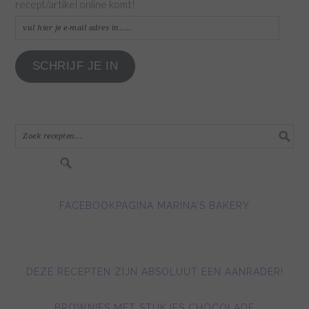
recept/artikel online komt!
vul
hier
je
SCHRIJF JE IN
e-
mail
adres
in.....
FACEBOOKPAGINA MARINA'S BAKERY
DEZE RECEPTEN ZIJN ABSOLUUT EEN AANRADER!
BROWNIES MET STUKJES CHOCOLADE