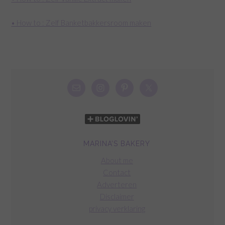
• How to : Zelf Banketbakkersroom maken
MARINA’S BAKERY
About me
Contact
Adverteren
Disclaimer
privacy verklaring