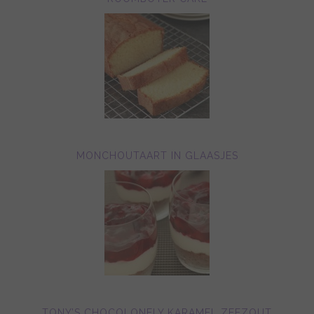
MONCHOUTAART IN GLAASJES
TONY’S CHOCOLONELY KARAMEL ZEEZOUT