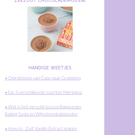
ZEEZOUT CHOCOLADEMOUSSE
HANDIGE WEETJES
• Omrekenen van Cups naar Grammen
• De 3 verschillende soorten Meringue
• Wat is het verschil tussen Bakpoeder,
Baking Soda en Wijnsteenbakpoeder
• How to : Zelf Vanille Extract maken