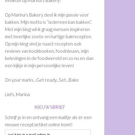
Welkom op Marina's Bakery!
Op Marina's Bakery deel ik mijn passie voor
bakken. Mijn motto is “iedereen kan bakken”.
Met mijn blog wil ik graag mensen inspireren
met heerlijke zoete en hartige bakrecepten.
Op mijn blog vind je naast recepten ook
reviews van kookboeken, foodnieuws, mijn
belevingen in de foodwereld en zo nu en dan
een kijkje in mijn persoonlijke leven!
On your marks...Get ready...Set...Bake
Liefs, Marina
NIEUWSBRIEF
Schrijf je in en ontvang een mailtje als er een
nieuwe recept/artikel online komt!
vul