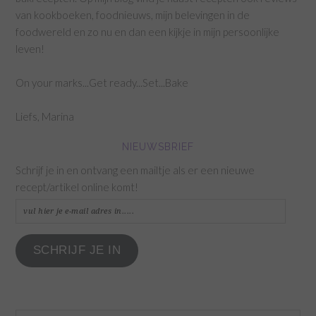
van kookboeken, foodnieuws, mijn belevingen in de
foodwereld en zo nu en dan een kijkje in mijn persoonlijke
leven!
On your marks...Get ready...Set...Bake
Liefs, Marina
NIEUWSBRIEF
Schrijf je in en ontvang een mailtje als er een nieuwe
recept/artikel online komt!
vul
hier
je
SCHRIJF JE IN
e-
mail
adres
in.....