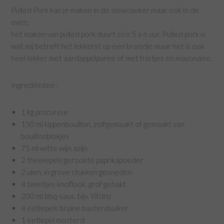
Pulled Pork kan je maken in de slowcooker maar ook in de
oven,
het maken van pulled pork duurt zo’n 5 a 6 uur. Pulled pork is
wat mij betreft het lekkerst op een broodje maar het is ook
heel lekker met aardappelpuree of met frietjes en mayonaise.
Ingrediënten :
1 kg procureur
150 ml kippenbouillon, zelfgemaakt of gemaakt van
bouillonblokjes
75 ml witte wijn azijn
2 theelepels gerookte paprikapoeder
2 uien, in grove stukken gesneden
4 teentjes knoflook, grof gehakt
200 ml bbq-saus, bijv. Yil’driz
4 eetlepels bruine basterdsuiker
1 eetlepel mosterd