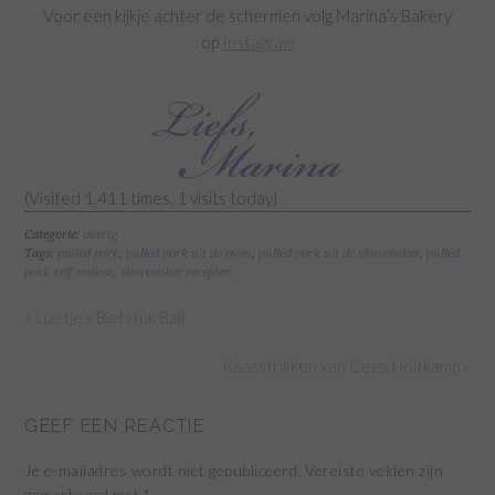
Voor een kijkje achter de schermen volg Marina’s Bakery
op
Instagram
(Visited 1.411 times, 1 visits today)
Categorie:
overig
Tags:
pulled pork
,
pulled pork uit de oven
,
pulled pork uit de slowcooker
,
pulled
pork zelf maken
,
slowcooker recepten
« Loetje’s Biefstuk Bali
Kaasstrikken van Cees Holtkamp »
GEEF EEN REACTIE
Je e-mailadres wordt niet gepubliceerd.
Vereiste velden zijn
gemarkeerd met
*