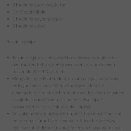
2 theelepels gedroogde tijm
1 eetlepel olijfolie
1 theelepel cayennepeper
2 theelepels zout
Bereidingswijze :
Je kunt de pulled pork zowel in de slowcooker als ik de
oven maken, heb je geen slowcooker zet dan de oven
tussen de 90 – 110 graden.
Meng alle ingrediënten door elkaar in de pan/slowcooker
en leg het vlees erop. Wentel het vlees door de
gemengde ingrediënten heen. Doe de deksel op de pan en
schuif de pan in de oven of doe de deksel op de
slowcooker en zet de slowcooker op high.
Vervolgens begint het wachten, wacht 5 a 6 uur. Check af
en toe en draai het vlees even om. Kijk of het vlees wat
extra vocht nodig heeft, voeg indien nodig wat water toe