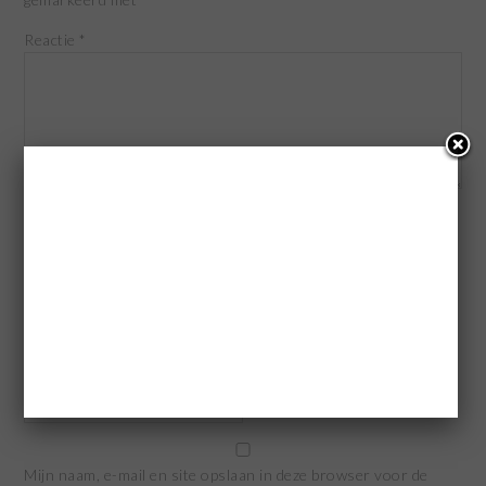
Reactie
*
Naam
*
E-mail
*
Site
Mijn naam, e-mail en site opslaan in deze browser voor de