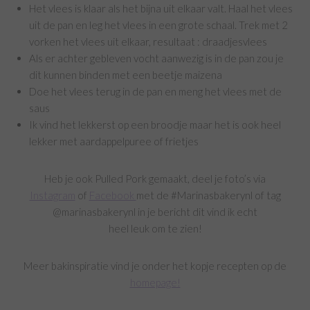
Het vlees is klaar als het bijna uit elkaar valt. Haal het vlees
uit de pan en leg het vlees in een grote schaal. Trek met 2
vorken het vlees uit elkaar, resultaat : draadjesvlees
Als er achter gebleven vocht aanwezig is in de pan zou je
dit kunnen binden met een beetje maizena
Doe het vlees terug in de pan en meng het vlees met de
saus
Ik vind het lekkerst op een broodje maar het is ook heel
lekker met aardappelpuree of frietjes
Heb je ook Pulled Pork gemaakt, deel je foto’s via
Instagram
of
Facebook
met de #Marinasbakerynl of tag
@marinasbakerynl in je bericht dit vind ik echt
heel leuk om te zien!
Meer bakinspiratie vind je onder het kopje recepten op de
homepage!