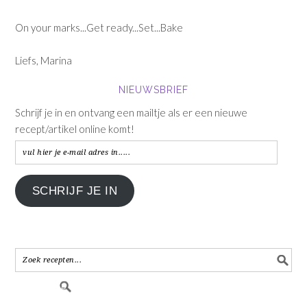
On your marks...Get ready...Set...Bake
Liefs, Marina
NIEUWSBRIEF
Schrijf je in en ontvang een mailtje als er een nieuwe
recept/artikel online komt!
vul
hier
je
SCHRIJF JE IN
e-
mail
adres
in.....