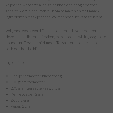
knipperde waren ze al op, ze hebben een hoog dooreet
gehalte. Ze zijn heel makkelijk om te maken en met maar 6
ingrediënten maak je schaal vol met heerlijke kaasstrikken!
Volgende week word Fenna 4 jaar en ga ik voor het eerst
deze kaasstrikken zelf maken, deze traditie wil ik graag in ere
houden nu Tessa er niet meer. Tessa is er op deze manier
toch een beetje bij.
Ingrediënten :
1 pakje roomboter bladerdeeg
100 gram roomboter
200 gram geraspte kaas, pittig
Kerriepoeder, 2 gram
Zout, 2 gram
Peper, 2 gram