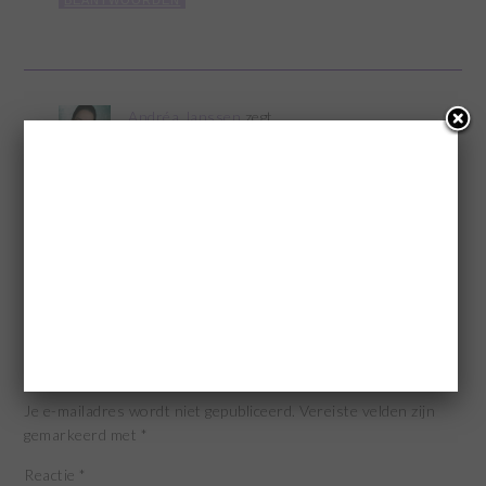
BEANTWOORDEN
Andréa Janssen
zegt
20 april 2021 om 17:37
Wat een mooie gedachte en het klinkt ook
als een superlekker recept. Ga ik binnenkort ook
maken. Ik denk dat ze hier ook zo op zullen zijn.
BEANTWOORDEN
GEEF EEN REACTIE
Je e-mailadres wordt niet gepubliceerd.
Vereiste velden zijn
gemarkeerd met
*
Reactie
*