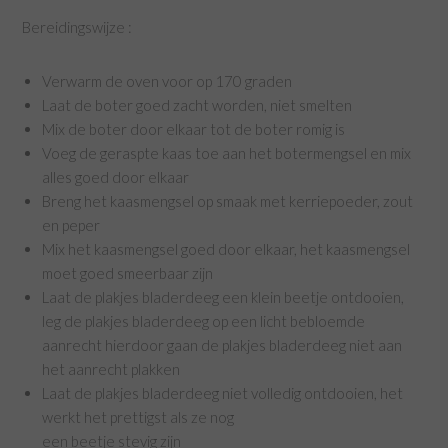
Bereidingswijze :
Verwarm de oven voor op 170 graden
Laat de boter goed zacht worden, niet smelten
Mix de boter door elkaar tot de boter romig is
Voeg de geraspte kaas toe aan het botermengsel en mix
alles goed door elkaar
Breng het kaasmengsel op smaak met kerriepoeder, zout
en peper
Mix het kaasmengsel goed door elkaar, het kaasmengsel
moet goed smeerbaar zijn
Laat de plakjes bladerdeeg een klein beetje ontdooien,
leg de plakjes bladerdeeg op een licht bebloemde
aanrecht hierdoor gaan de plakjes bladerdeeg niet aan
het aanrecht plakken
Laat de plakjes bladerdeeg niet volledig ontdooien, het
werkt het prettigst als ze nog
een beetje stevig zijn