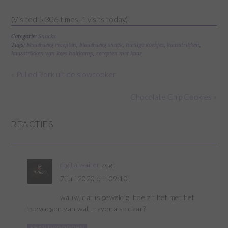
(Visited 5.306 times, 1 visits today)
Categorie:
Snacks
Tags:
bladerdeeg recepten
,
bladerdeeg snack
,
hartige koekjes
,
kaasstrikken
,
kaasstrikken van kees holtkamp
,
recepten met kaas
« Pulled Pork uit de slowcooker
Chocolate Chip Cookies »
REACTIES
digitalwaiter
zegt
7 juli 2020 om 09:10
wauw, dat is geweldig, hoe zit het met het
toevoegen van wat mayonaise daar?