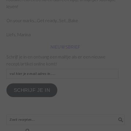
leven!
On your marks...Get ready...Set...Bake
Liefs, Marina
NIEUWSBRIEF
Schrijf je in en ontvang een mailtje als er een nieuwe
recept/artikel online komt!
vul
hier
je
SCHRIJF JE IN
e-
mail
adres
in.....