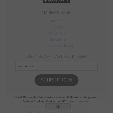
MARINA’S BAKERY
About me
Contact
Adverteren
Disclaimer
privacy verklaring
GEEN RECEPT/ARTIKEL MISSEN
E-
mailadres
SCHRIJF JE IN
Naast Chocolate Chip Cookies verzamelt Marina's Bakery ook
Digitale Cookies. Vind je dat OK?
meer informatie
OK
COPYRIGHT © 2026 ·
FOODIE PRO THEME
ON
GENESIS
FRAMEWORK
·
WORDPRESS
·
LOG IN