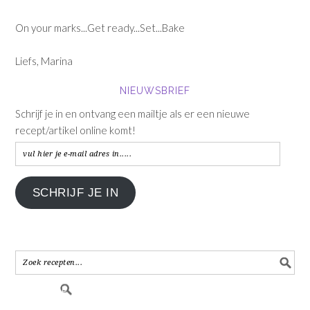
On your marks...Get ready...Set...Bake
Liefs, Marina
NIEUWSBRIEF
Schrijf je in en ontvang een mailtje als er een nieuwe
recept/artikel online komt!
vul
hier
je
SCHRIJF JE IN
e-
mail
adres
in.....