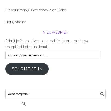
On your marks...Get ready...Set...Bake
Liefs, Marina
NIEUWSBRIEF
Schrijf je in en ontvang een mailtje als er een nieuwe
recept/artikel online komt!
vul
hier
je
SCHRIJF JE IN
e-
mail
adres
in.....