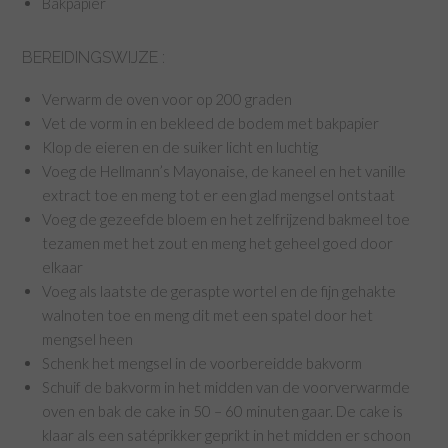
Bakpapier
BEREIDINGSWIJZE :
Verwarm de oven voor op 200 graden
Vet de vorm in en bekleed de bodem met bakpapier
Klop de eieren en de suiker licht en luchtig
Voeg de Hellmann’s Mayonaise, de kaneel en het vanille
extract toe en meng tot er een glad mengsel ontstaat
Voeg de gezeefde bloem en het zelfrijzend bakmeel toe
tezamen met het zout en meng het geheel goed door
elkaar
Voeg als laatste de geraspte wortel en de fijn gehakte
walnoten toe en meng dit met een spatel door het
mengsel heen
Schenk het mengsel in de voorbereidde bakvorm
Schuif de bakvorm in het midden van de voorverwarmde
oven en bak de cake in 50 – 60 minuten gaar. De cake is
klaar als een satéprikker geprikt in het midden er schoon