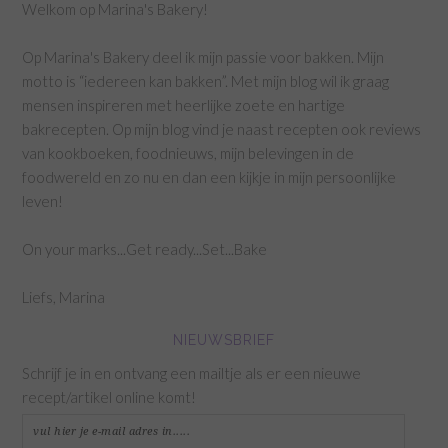
Welkom op Marina's Bakery!
Op Marina's Bakery deel ik mijn passie voor bakken. Mijn
motto is “iedereen kan bakken”. Met mijn blog wil ik graag
mensen inspireren met heerlijke zoete en hartige
bakrecepten. Op mijn blog vind je naast recepten ook reviews
van kookboeken, foodnieuws, mijn belevingen in de
foodwereld en zo nu en dan een kijkje in mijn persoonlijke
leven!
On your marks...Get ready...Set...Bake
Liefs, Marina
NIEUWSBRIEF
Schrijf je in en ontvang een mailtje als er een nieuwe
recept/artikel online komt!
vul