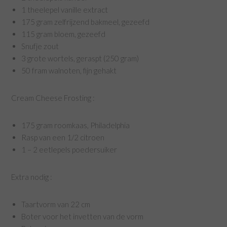
1 theelepel vanille extract
175 gram zelfrijzend bakmeel, gezeefd
115 gram bloem, gezeefd
Snufje zout
3 grote wortels, geraspt (250 gram)
50 fram walnoten, fijn gehakt
Cream Cheese Frosting :
175 gram roomkaas, Philadelphia
Rasp van een 1/2 citroen
1 – 2 eetlepels poedersuiker
Extra nodig :
Taartvorm van 22 cm
Boter voor het invetten van de vorm