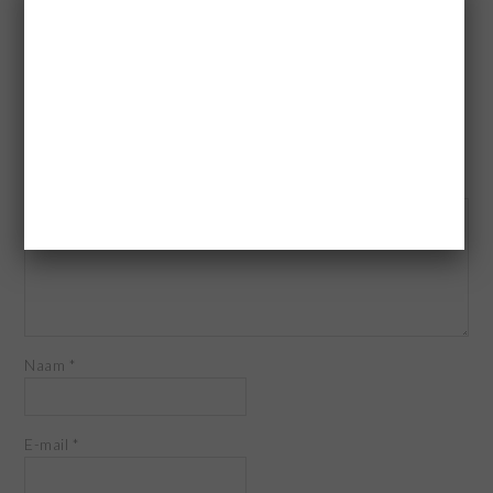
GEEF EEN REACTIE
Je e-mailadres wordt niet gepubliceerd.
Vereiste velden zijn
gemarkeerd met
*
Reactie
*
Naam
*
E-mail
*