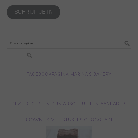
hier
je
SCHRIJF JE IN
e-
mail
adres
in.....
FACEBOOKPAGINA MARINA'S BAKERY
DEZE RECEPTEN ZIJN ABSOLUUT EEN AANRADER!
BROWNIES MET STUKJES CHOCOLADE