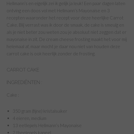
Hellmann’s en eigelijk zei ik gelijk ja leuk! Een paar dagen laten
ontving een doos vol met Hellmann’s Mayonaise en 3
recepten waaronder het recept voor deze heerlijke Carrot
Cake. Blij verrast was ik door de smaak, de cake is smeuïg en
als je niet beter zou weten zou je absoluut niet zeggen dat er
mayonaise in zit. De cream cheese frosting maakt het voor mij
helemaal af, maar mocht je daar nou niet van houden deze
carrot cake is ook heerlijk zonder de frosting.
CARROT CAKE
INGREDIËNTEN :
Cake :
350 gram (fijne) kristalsuiker
4 eieren, medium
13 eetlepels Hellmann’s Mayonaise
2 theelepels kaneel