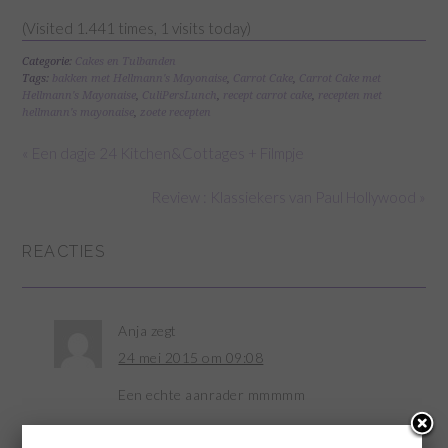
(Visited 1.441 times, 1 visits today)
Categorie:
Cakes en Tulbanden
Tags:
bakken met Hellmann's Mayonaise
,
Carrot Cake
,
Carrot Cake met
Hellmann's Mayonaise
,
CuliPersLunch
,
recept carrot cake
,
recepten met
hellmann's mayonaise
,
zoete recepten
« Een dagje 24 Kitchen&Cottages + Filmpje
Review : Klassiekers van Paul Hollywood »
REACTIES
Anja
zegt
24 mei 2015 om 09:08
Een echte aanrader mmmmm
BEANTWOORDEN