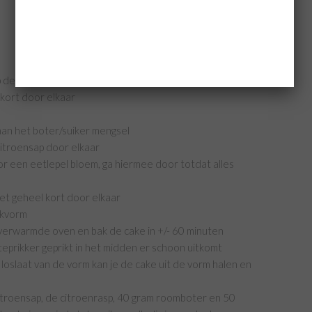
deze in 3-4 minuten licht en luchtig
kort door elkaar
aan het boter/suiker mengsel
itroensap door elkaar
r een eetlepel bloem, ga hiermee door totdat alles
et geheel kort door elkaar
akvorm
verwarmde oven en bak de cake in +/- 60 minuten
ateprikker geprikt in het midden er schoon uitkomt
 loslaat van de vorm kan je de cake uit de vorm halen en
troensap, de citroenrasp, 40 gram roomboter en 50