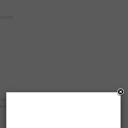
eratuur
 een Nordic Ware Bundt Pan
akvorm