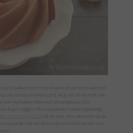
jk om te bakken met frisse smaken en citroen is dan een
sp, citroensap en lemon curd, als je net als mij echt van
cake ook nog bekleedden met citroenglazuur. Een
ee tegen zeggen. Met veel plezier haal ik regelmatig
are – Herritage Bundt
uit de kast, een cake moet op de
jk is natuurlijk ook dat hij mooi presenteert en met een
 goed.