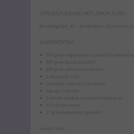
CITROENTULBAND MET LEMON CURD
Bereidingstijd : 45 – 60 minuten + 60 minuten ov
INGREDIËNTEN :
300 gram ongezouten roomboter, kamertem
300 gram bloem, gezeefd
300 gram witte basterdsuiker
1 mespuntje zout
Geraspte schil van 3 citroenen
Sap van 1 citroen
5 eieren, medium op kamertemperatuur
125 ml zure room
17 gram bakpoeder, gezeefd
Lemon Curd :