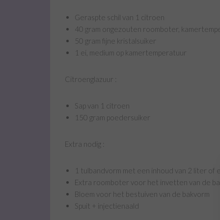
Geraspte schil van 1 citroen
40 gram ongezouten roomboter, kamertemp
50 gram fijne kristalsuiker
1 ei, medium op kamertemperatuur
Citroenglazuur :
Sap van 1 citroen
150 gram poedersuiker
Extra nodig :
1 tulbandvorm met een inhoud van 2 liter of
Extra roomboter voor het invetten van de b
Bloem voor het bestuiven van de bakvorm
Spuit + injectienaald