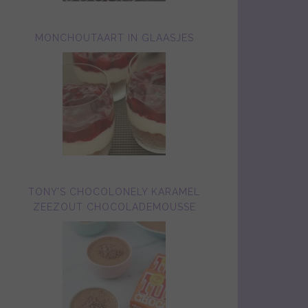
MONCHOUTAART IN GLAASJES
TONY’S CHOCOLONELY KARAMEL
ZEEZOUT CHOCOLADEMOUSSE