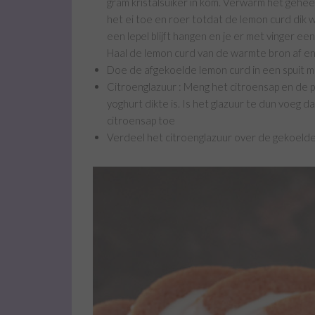
gram kristalsuiker in kom. Verwarm het geheel 
het ei toe en roer totdat de lemon curd dik w
een lepel blijft hangen en je er met vinger een 
Haal de lemon curd van de warmte bron af en
Doe de afgekoelde lemon curd in een spuit me
Citroenglazuur : Meng het citroensap en de p
yoghurt dikte is. Is het glazuur te dun voeg d
citroensap toe
Verdeel het citroenglazuur over de gekoeld