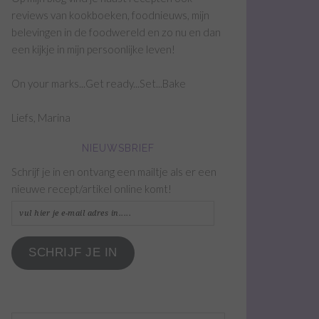
reviews van kookboeken, foodnieuws, mijn
belevingen in de foodwereld en zo nu en dan
een kijkje in mijn persoonlijke leven!
On your marks...Get ready...Set...Bake
Liefs, Marina
NIEUWSBRIEF
Schrijf je in en ontvang een mailtje als er een
nieuwe recept/artikel online komt!
vul
hier
je
SCHRIJF JE IN
e-
mail
adres
in.....