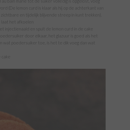
au bain marie tot de suiker volledig is opgelost, voeg
ord (De lemon curd is klaar als hij op de achterkant van
zichtbare en tijdelijk blijvende streep in kunt trekken).
 laat het afkoelen
t injectienaald en spuit de lemon curd in de cake
oedersuiker door elkaar, het glazuur is goed als het
an wat poedersuiker toe, is het te dik voeg dan wat
e cake