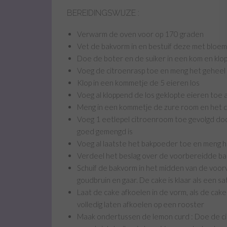
BEREIDINGSWIJZE :
Verwarm de oven voor op 170 graden
Vet de bakvorm in en bestuif deze met bloem
Doe de boter en de suiker in een kom en klop 
Voeg de citroenrasp toe en meng het geheel 
Klop in een kommetje de 5 eieren los
Voeg al kloppend de los geklopte eieren toe 
Meng in een kommetje de zure room en het c
Voeg 1 eetlepel citroenroom toe gevolgd doo
goed gemengd is
Voeg al laatste het bakpoeder toe en meng h
Verdeel het beslag over de voorbereidde b
Schuif de bakvorm in het midden van de voor
goudbruin en gaar. De cake is klaar als een s
Laat de cake afkoelen in de vorm, als de cake
volledig laten afkoelen op een rooster
Maak ondertussen de lemon curd : Doe de ci