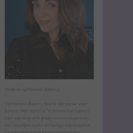
Welkom op Marina's Bakery!
Op Marina's Bakery deel ik mijn passie voor
bakken. Mijn motto is “iedereen kan bakken”.
Met mijn blog wil ik graag mensen inspireren
met heerlijke zoete en hartige bakrecepten.
Op mijn blog vind je naast recepten ook