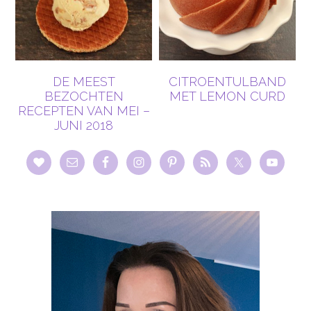
DE MEEST
CITROENTULBAND
BEZOCHTEN
MET LEMON CURD
RECEPTEN VAN MEI –
JUNI 2018