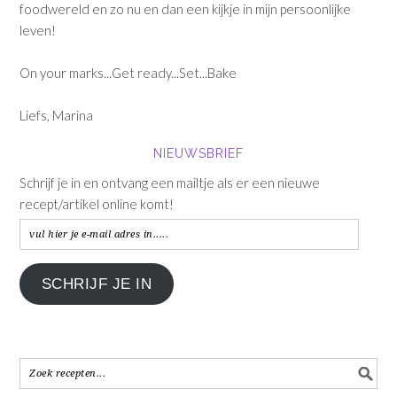
foodwereld en zo nu en dan een kijkje in mijn persoonlijke
leven!
On your marks...Get ready...Set...Bake
Liefs, Marina
NIEUWSBRIEF
Schrijf je in en ontvang een mailtje als er een nieuwe
recept/artikel online komt!
vul
hier
je
SCHRIJF JE IN
e-
mail
adres
in.....