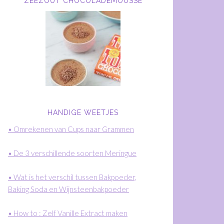
ZEEZOUT CHOCOLADEMOUSSE
HANDIGE WEETJES
• Omrekenen van Cups naar Grammen
• De 3 verschillende soorten Meringue
• Wat is het verschil tussen Bakpoeder,
Baking Soda en Wijnsteenbakpoeder
• How to : Zelf Vanille Extract maken