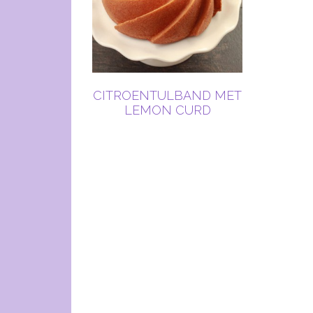
CITROENTULBAND MET
LEMON CURD