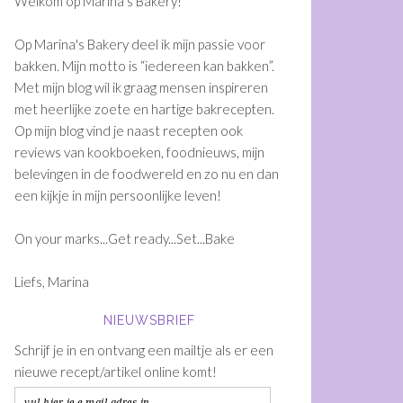
Welkom op Marina's Bakery!
Op Marina's Bakery deel ik mijn passie voor
bakken. Mijn motto is “iedereen kan bakken”.
Met mijn blog wil ik graag mensen inspireren
met heerlijke zoete en hartige bakrecepten.
Op mijn blog vind je naast recepten ook
reviews van kookboeken, foodnieuws, mijn
belevingen in de foodwereld en zo nu en dan
een kijkje in mijn persoonlijke leven!
On your marks...Get ready...Set...Bake
Liefs, Marina
NIEUWSBRIEF
Schrijf je in en ontvang een mailtje als er een
nieuwe recept/artikel online komt!
vul