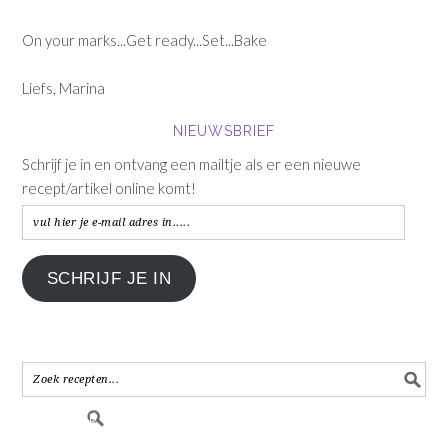
On your marks...Get ready...Set...Bake
Liefs, Marina
NIEUWSBRIEF
Schrijf je in en ontvang een mailtje als er een nieuwe
recept/artikel online komt!
vul
hier
je
SCHRIJF JE IN
e-
mail
adres
in.....