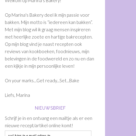
Welkom op Marina's Bakery!
Op Marina's Bakery deel ik mijn passie voor
bakken. Mijn motto is “iedereen kan bakken”.
Met mijn blog wil ik graag mensen inspireren
met heerlijke zoete en hartige bakrecepten.
Op mijn blog vind je naast recepten ook
reviews van kookboeken, foodnieuws, mijn
belevingen in de foodwereld en zo nu en dan
een kijkje in mijn persoonlijke leven!
On your marks...Get ready...Set...Bake
Liefs, Marina
NIEUWSBRIEF
Schrijf je in en ontvang een mailtje als er een
nieuwe recept/artikel online komt!
vul