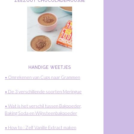
ZEEZOUT CHOCOLADEMOUSSE
HANDIGE WEETJES
• Omrekenen van Cups naar Grammen
• De 3 verschillende soorten Meringue
• Wat is het verschil tussen Bakpoeder,
Baking Soda en Wijnsteenbakpoeder
• How to : Zelf Vanille Extract maken