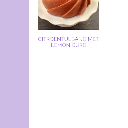
CITROENTULBAND MET
LEMON CURD