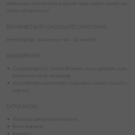
lekkere aan deze brownie is dat elk stukje anders smaakt dus
laat je zelf verrassen!
BROWNIES WITH CHOCOLATE CANDY BARS
Bereidingstijd : 30 minuten + 40 – 42 oventijd
INGREDIËNTEN :
2 verpakkingen Dr. Oetker Brownies choco, gemaakt zoals
beschreven op de verpakking
Verschillende soorten mini’s zoals mars, snickers, bounty’s,
twix enz.
EXTRA NODIG :
Vierkante bakvorm/brownievorm
Boter/bakspray
Bakpapier