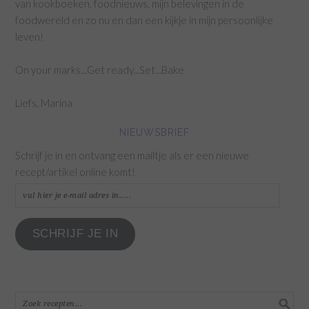
van kookboeken, foodnieuws, mijn belevingen in de
foodwereld en zo nu en dan een kijkje in mijn persoonlijke
leven!
On your marks...Get ready...Set...Bake
Liefs, Marina
NIEUWSBRIEF
Schrijf je in en ontvang een mailtje als er een nieuwe
recept/artikel online komt!
vul
hier
je
SCHRIJF JE IN
e-
mail
adres
in.....