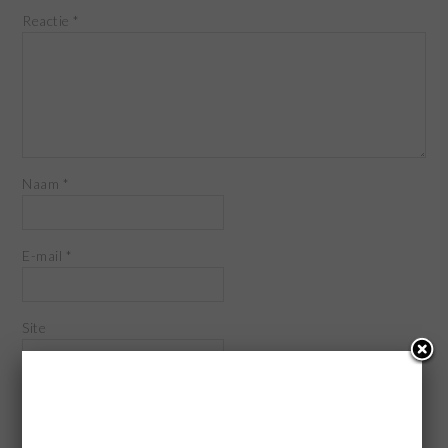
Reactie
*
Naam
*
E-mail
*
Site
Mijn naam, e-mail en site opslaan in deze browser voor de
volgende keer wanneer ik een reactie plaats.