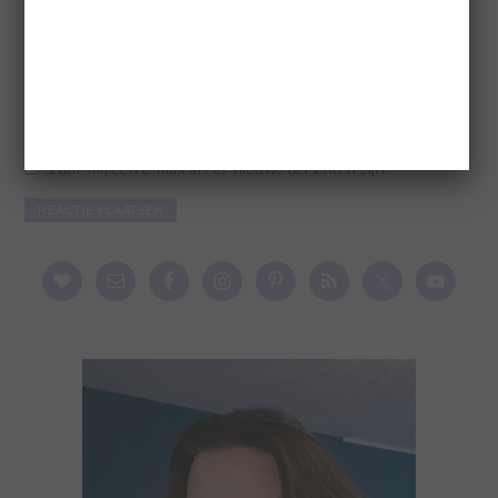
Stuur mij een e-mail als er vervolgreacties zijn.
Stuur mij een e-mail als er nieuwe berichten zijn.