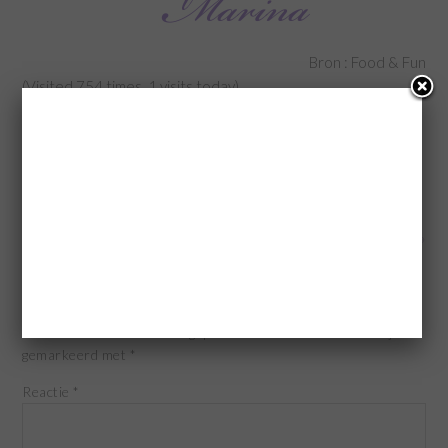
Bron : Food & Fun
(Visited 754 times, 1 visits today)
Categorie:
Muffins
Tags:
frambozen muffins
,
muffins
,
muffins met frambozen
,
muffins met witte
chocolade
« Pistache ijs
Tzatziki »
GEEF EEN REACTIE
Je e-mailadres wordt niet gepubliceerd.
Vereiste velden zijn
gemarkeerd met
*
Reactie
*