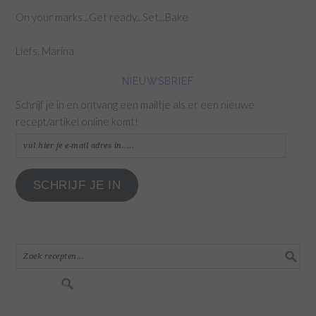
On your marks...Get ready...Set...Bake
Liefs, Marina
NIEUWSBRIEF
Schrijf je in en ontvang een mailtje als er een nieuwe
recept/artikel online komt!
vul
hier
je
SCHRIJF JE IN
e-
mail
adres
in.....