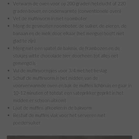
Verwarm de oven voor op 200 graden hetelucht of 220
graden boven en onderwarmte (conventionele oven)
Vet de muffinvorm in met roomboter
Meng de gesmolten roomboter, de suiker, de eieren, de
banaan en de melk door elkaar (het mengsel hoeft niet
glad te zijn)
Meng met een spatel de bakmix, de frambozen en de
stukjes witte chocolade hier doorheen tot alles net
gemengd is
Vul de muffinvormpjes voor 3/4 met het beslag
Schuif de muffinvorm in het midden van de
voorverwarmde oven en bak de muffins lichbruin en gaar in
10-12 minuten of totdat een sateprikker geprikt in het
midden er schoon uitkomt
Laat de muffins afkoelen in de bakvorm
Bestuif de muffins vlak voor het serveren met
poedersuiker