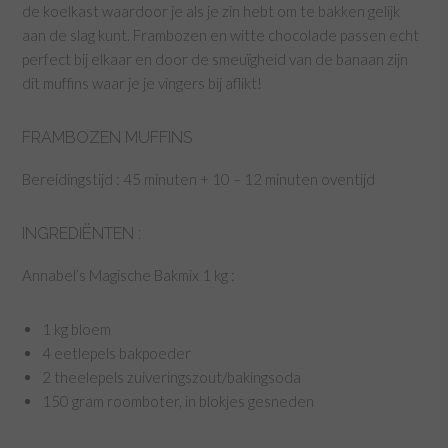
de koelkast waardoor je als je zin hebt om te bakken gelijk
aan de slag kunt. Frambozen en witte chocolade passen echt
perfect bij elkaar en door de smeuïgheid van de banaan zijn
dit muffins waar je je vingers bij aflikt!
FRAMBOZEN MUFFINS
Bereidingstijd : 45 minuten + 10 – 12 minuten oventijd
INGREDIËNTEN :
Annabel’s Magische Bakmix 1 kg :
1 kg bloem
4 eetlepels bakpoeder
2 theelepels zuiveringszout/bakingsoda
150 gram roomboter, in blokjes gesneden