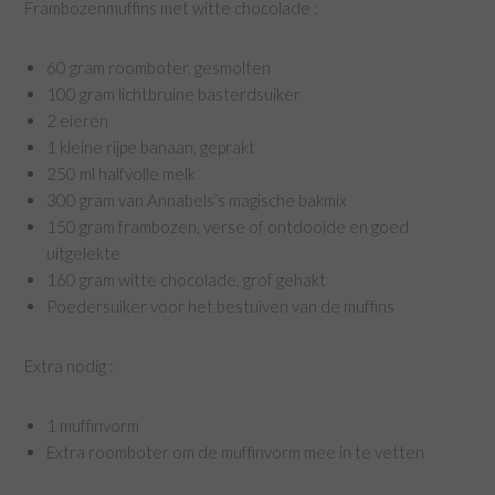
Frambozenmuffins met witte chocolade :
60 gram roomboter, gesmolten
100 gram lichtbruine basterdsuiker
2 eieren
1 kleine rijpe banaan, geprakt
250 ml halfvolle melk
300 gram van Annabels’s magische bakmix
150 gram frambozen, verse of ontdooide en goed
uitgelekte
160 gram witte chocolade, grof gehakt
Poedersuiker voor het bestuiven van de muffins
Extra nodig :
1 muffinvorm
Extra roomboter om de muffinvorm mee in te vetten