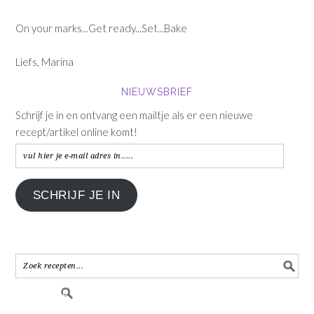
On your marks...Get ready...Set...Bake
Liefs, Marina
NIEUWSBRIEF
Schrijf je in en ontvang een mailtje als er een nieuwe
recept/artikel online komt!
vul
hier
je
SCHRIJF JE IN
e-
mail
adres
in.....