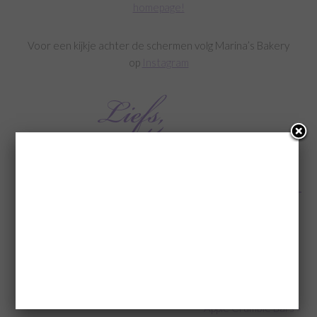
homepage!
Voor een kijkje achter de schermen volg Marina’s Bakery
op
Instagram
(Visited 2.390 times, 1 visits today)
Categorie:
Kinderrecepten
,
klein gebak
Tags:
chocolade recepten
,
kínder bueno recepten
,
Kinder Bueno Rocky Road
,
Recept Rocky Road
,
rocky road recepten
,
zoete recepten
« De meest bezochten recepten van September – Oktober
2018
Apple Crumble Bars »