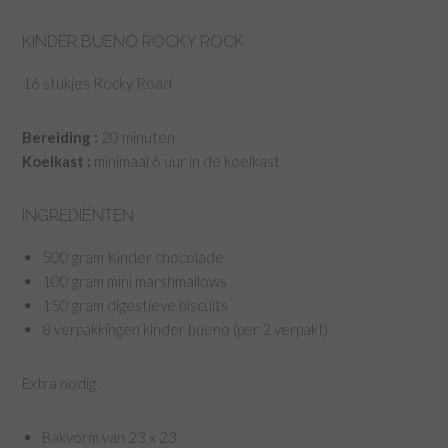
KINDER BUENO ROCKY ROCK
16 stukjes Rocky Road
Bereiding :
20 minuten
Koelkast :
minimaal 6 uur in de koelkast
INGREDIËNTEN :
500 gram Kinder chocolade
100 gram mini marshmallows
150 gram digestieve biscuits
8 verpakkingen kinder bueno (per 2 verpakt)
Extra nodig :
Bakvorm van 23 x 23