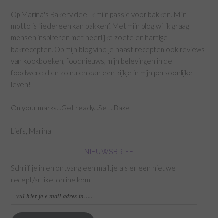
Op Marina's Bakery deel ik mijn passie voor bakken. Mijn
motto is “iedereen kan bakken”. Met mijn blog wil ik graag
mensen inspireren met heerlijke zoete en hartige
bakrecepten. Op mijn blog vind je naast recepten ook reviews
van kookboeken, foodnieuws, mijn belevingen in de
foodwereld en zo nu en dan een kijkje in mijn persoonlijke
leven!
On your marks...Get ready...Set...Bake
Liefs, Marina
NIEUWSBRIEF
Schrijf je in en ontvang een mailtje als er een nieuwe
recept/artikel online komt!
vul
hier
je