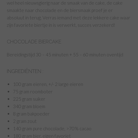
wel heel nieuwsgierig naar de smaak van de cake, de cake
smaakte naar chocolade en de biersmaak proef je er
absoluut in terug. Verras iemand met deze lekkere cake waar
zijn favoriete biertje in is verwerkt, succes verzekerd!
CHOCOLADE BIERCAKE
Bereidingstijd 30 – 45 minuten + 55 – 60 minuten oventijd
INGREDIËNTEN :
100 gram eieren, +/- 2 large eieren
75 gram roomboter
225 gram suiker
340 gram bloem
8 gram bakpoeder
2 gram zout
140 gram pure chocolade, >70% cacao
180 gram bier, eigen favoriet