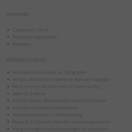
Extra nodig :
1 cakevorm, 25 cm
Roomboter, gesmolten
Bakpapier
BEREIDINGSWIJZE :
Verwarm de oven voor op 160 graden
Vet de cakevorm in en bekleed deze met bakpapier
Mix in een kom de boter met de suiker luchtig
Splits de 2 eieren
Zeef de bloem, de bakpoeder en het zout 2 keer
Smelt de chocolade au bain marie
Klop in een kom de 2 eiwitten luchtig
Meng de 2 eidooiers door het suikermengsel heen
Meng vervolgens het bloemmengsel er doorheen