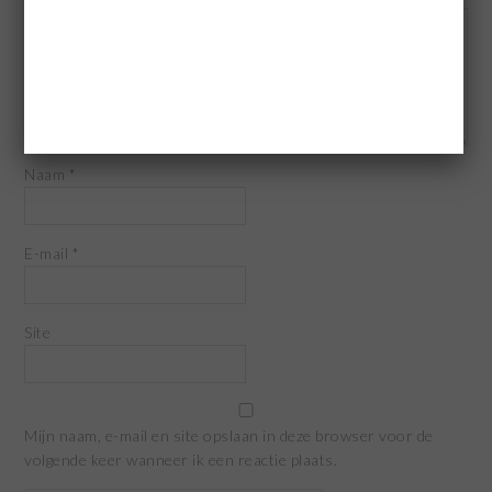
Naam
*
E-mail
*
Site
Mijn naam, e-mail en site opslaan in deze browser voor de
volgende keer wanneer ik een reactie plaats.