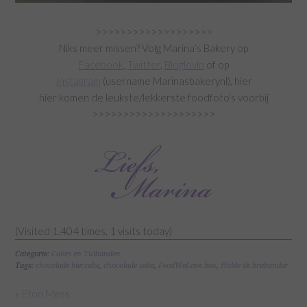
>>>>>>>>>>>>>>>>>>>
Niks meer missen? Volg Marina’s Bakery op
Facebook
,
Twitter
,
Bloglovin
of op
Instagram
(username Marinasbakerynl), hier
hier komen de leukste/lekkerste foodfoto’s voorbij
>>>>>>>>>>>>>>>>>>>>
(Visited 1.404 times, 1 visits today)
Categorie:
Cakes en Tulbanden
Tags:
chocolade biercake
,
chocolade cake
,
FoodWeLove box
,
Hidde de brabander
« Eton Mess