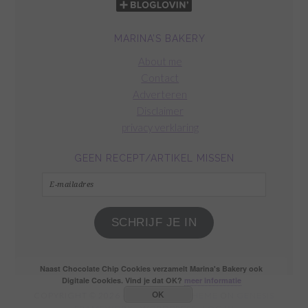
MARINA’S BAKERY
About me
Contact
Adverteren
Disclaimer
privacy verklaring
GEEN RECEPT/ARTIKEL MISSEN
E-
mailadres
SCHRIJF JE IN
Naast Chocolate Chip Cookies verzamelt Marina's Bakery ook
Digitale Cookies. Vind je dat OK?
meer informatie
OK
COPYRIGHT © 2026 ·
FOODIE PRO THEME
ON
GENESIS