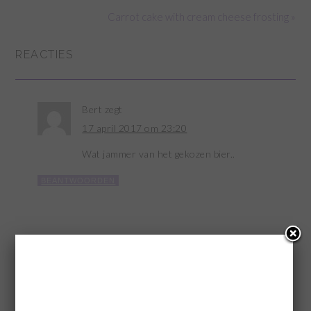
Carrot cake with cream cheese frosting »
REACTIES
Bert
zegt
17 april 2017 om 23:20
Wat jammer van het gekozen bier..
BEANTWOORDEN
GEEF EEN REACTIE
Je e-mailadres wordt niet gepubliceerd.
Vereiste velden zijn
gemarkeerd met
*
Reactie
*