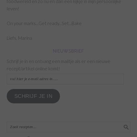
foodwereld en zo nu en dan een kijkje in mijn persoonlijke
leven!
On your marks...Get ready...Set...Bake
Liefs, Marina
NIEUWSBRIEF
Schrijf je in en ontvang een mailtje als er een nieuwe
recept/artikel online komt!
vul
hier
je
SCHRIJF JE IN
e-
mail
adres
in.....