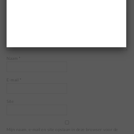
Reactie
*
Naam
*
E-mail
*
Site
Mijn naam, e-mail en site opslaan in deze browser voor de