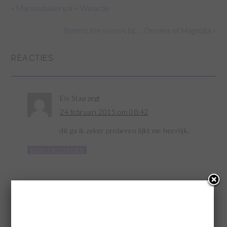
« Marinasbakery.nl + Winactie
Behind the scenes bij….. Dreams of Magnolia »
REACTIES
Els Stap
zegt
24 februari 2015 om 08:42
dit ga ik zeker proberen lijkt me heerlijk.
BEANTWOORDEN
GEEF EEN REACTIE
Je e-mailadres wordt niet gepubliceerd.
Vereiste velden zijn
gemarkeerd met
*