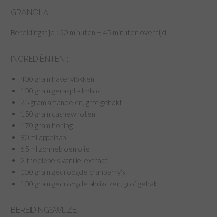
GRANOLA
Bereidingstijd : 30 minuten + 45 minuten oventijd
INGREDIËNTEN :
400 gram havervlokken
100 gram geraspte kokos
75 gram amandelen, grof gehakt
150 gram cashewnoten
170 gram honing
90 ml appelsap
65 ml zonnebloemolie
2 theelepels vanille-extract
100 gram gedroogde cranberry’s
100 gram gedroogde abrikozen, grof gehakt
BEREIDINGSWIJZE :