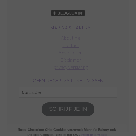
MARINA’S BAKERY
About me
Contact
Adverteren
Disclaimer
privacy verklaring
GEEN RECEPT/ARTIKEL MISSEN
E-
mailadres
SCHRIJF JE IN
Naast Chocolate Chip Cookies verzamelt Marina's Bakery ook
Digitale Cookies. Vind je dat OK?
meer informatie