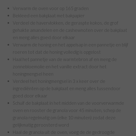
Verwarm de oven voor op 165 graden
Bekleed een bakplaat met bakpapier
Verdeel de havervlokken, de geraspte kokos, de grof
gehakte amandelen en de cashewnoten over de bakplaat
en meng alles goed door elkaar
Verwarm de honing en het appelsap in een pannetje en blijf
roeren tot dat de honing volledig is opgelost
Haal het pannetje van de warmtebron af en meng de
zonnebloemolie en het vanille extract door het
honingmengsel heen
Verdeel het honingmengsel in 3 x keer over de
ingrediënten op de bakplaat en meng alles tussendoor
goed door elkaar
Schuif de bakplaat in het midden van de voorverwarmde
oven en rooster de granola voor 45 minuten, schep de
granola regelmatig om (elke 10 minuten) zodat deze
gelijkmatig geroosterd word
Haal de granola uit de oven, voeg de de gedroogde