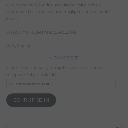
van kookboeken, foodnieuws, mijn belevingen in de
foodwereld en zo nu en dan een kijkje in mijn persoonlijke
leven!
On your marks...Get ready...Set...Bake
Liefs, Marina
NIEUWSBRIEF
Schrijf je in en ontvang een mailtje als er een nieuwe
recept/artikel online komt!
vul
hier
je
SCHRIJF JE IN
e-
mail
adres
in.....