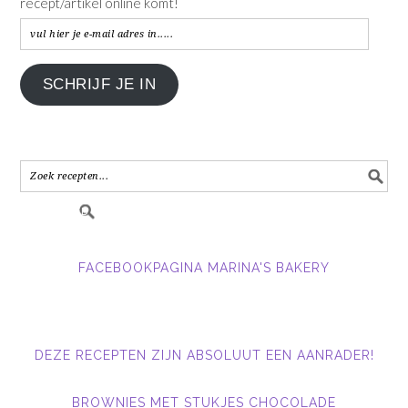
recept/artikel online komt!
vul
hier
je
SCHRIJF JE IN
e-
mail
adres
in.....
FACEBOOKPAGINA MARINA'S BAKERY
DEZE RECEPTEN ZIJN ABSOLUUT EEN AANRADER!
BROWNIES MET STUKJES CHOCOLADE