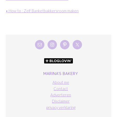
• How to : Zelf Banketbakkersroom maken
MARINA’S BAKERY
About me
Contact
Adverteren
Disclaimer
privacy verklaring