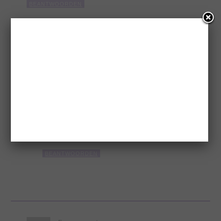
BEANTWOORDEN
Marina
zegt
15 maart 2015 om 16:55
Hoi Frances,
Bananen vervangen door peer zou je moeten
uitproberen, ik weet niet of dat werkt.
Het wijnsteenbakpoeder heb ik gekocht bij de
natuurwinkel. Naar Heel Holland Bakt kijk
ik liever :-)
BEANTWOORDEN