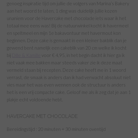
genoeg inspiratie tijd om jullie de volgers van Marina’s Bakery
aan het woord te laten, 1 ding was duidelijk jullie kozen
unaniem voor de Havercake met chocolade iets waar ik het
totaal mee eens was! Bij de natuurwinkel kocht ik havermeel
en speltmeel en mijn 1e bakavontuur met havermout kon
beginnen. Deze cake is gemaakt in een kleiner bakblik dan je
gewend bent namelijk een cakeblik van 20 cm welke ik kocht
bij
Dille & Kamille
voor € 4,95, in het begin dacht ik hier ga ik
niet vaak mee bakken maar steeds vaker zie ik deze maat
vermeld staan bij recepten. Deze cake heeft me in 1 woord
verrast, de smaak is anders dan ik had verwacht absoluut niet
vies maar het was even wennen ook de structuur is anders
het is een vrij compacte cake. Geloof me als ik zeg dat je aan 1
plakje echt voldoende hebt.
HAVERCAKE MET CHOCOLADE
Bereidingstijd : 20 minuten + 30 minuten oventijd