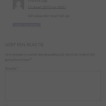
Frances
zegt
15 maart 2015 om 16:07
dat bakpoeder moet dat zijn
BEANTWOORDEN
GEEF EEN REACTIE
Je e-mailadres wordt niet gepubliceerd.
Vereiste velden zijn
gemarkeerd met
*
Reactie
*