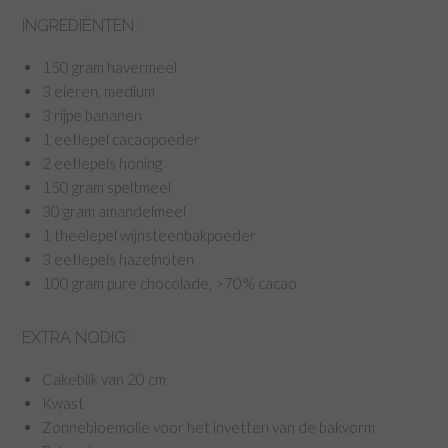
INGREDIËNTEN :
150 gram havermeel
3 eieren, medium
3 rijpe bananen
1 eetlepel cacaopoeder
2 eetlepels honing
150 gram speltmeel
30 gram amandelmeel
1 theelepel wijnsteenbakpoeder
3 eetlepels hazelnoten
100 gram pure chocolade, >70% cacao
EXTRA NODIG :
Cakeblik van 20 cm
Kwast
Zonnebloemolie voor het invetten van de bakvorm