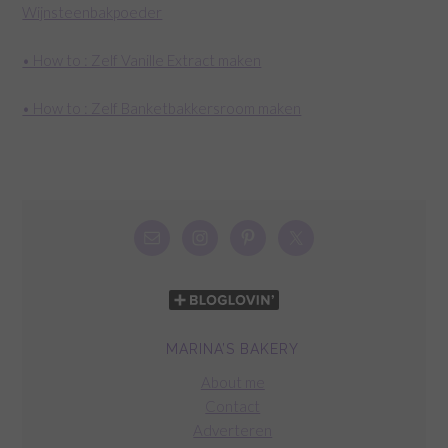
Wijnsteenbakpoeder
• How to : Zelf Vanille Extract maken
• How to : Zelf Banketbakkersroom maken
MARINA’S BAKERY
About me
Contact
Adverteren