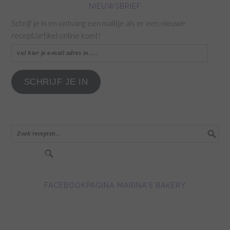
NIEUWSBRIEF
Schrijf je in en ontvang een mailtje als er een nieuwe
recept/artikel online komt!
vul
hier
je
SCHRIJF JE IN
e-
mail
adres
in.....
FACEBOOKPAGINA MARINA'S BAKERY