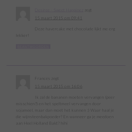
Desiree - Sweet Happinez
zegt
15 maart 2015 om 09:41
Deze havercake met chocolade lijkt me erg
lekker!
BEANTWOORDEN
Frances
zegt
15 maart 2015 om 16:06
Ik zal de bananen moeten vervangen (peer
misschien?) en het speltmeel vervangen door
sojameel, maar dan moet het kunnen :) Waar haal je
die wijnsteenbakpoeder? En wanneer ga je meedoen
aan Heel Holland Bakt? hihi