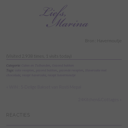
Bron : Havermoutje
(Visited 2.938 times, 1 visits today)
Categorie:
Cakes en Tulbanden
,
Gezond bakken
Tags:
cake recepten
,
gezond bakken
,
gezonde recepten
,
Havercake met
chocolade
,
recept havercake
,
recept havermoutje
« WIN : 5-Delige Bakset van Rosti Mepal
24Kitchen&Cottages »
REACTIES