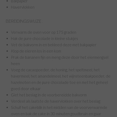
Bakpapier
Havervlokken
BEREIDINGSWIJZE :
Verwarm de oven voor op 175 graden
Hak de pure chocolade in kleine stukjes
Vet de bakvorm in en bekleed deze met bakpapier
Klop de eieren los in een kom
Prak de bananen fijn en meng deze door het eiermengsel
heen
Voeg de cacaopoeder, de honing, het speltmeel, het
havermeel, het amandelmeel, het wijnsteenbakpoeder, de
hazelnoten en de pure chocolade toe en met het geheel
goed door elkaar
Giet het beslag in de voorbereidde bakvorm
Verdeel als laatste de havervlokken over het beslag
Schuif het cakeblik in het midden van de voorverwarmde
oven en bak de cake in 30 minuten goudbruin en gaar