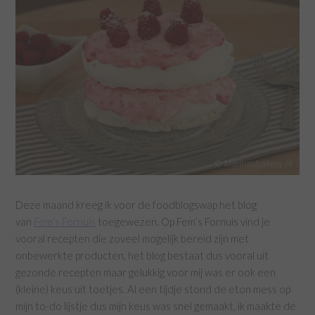
Deze maand kreeg ik voor de foodblogswap het blog
van
Fem’s Fornuis
toegewezen. Op Fem’s Fornuis vind je
vooral recepten die zoveel mogelijk bereid zijn met
onbewerkte producten, het blog bestaat dus vooral uit
gezonde recepten maar gelukkig voor mij was er ook een
(kleine) keus uit toetjes. Al een tijdje stond de eton mess op
mijn to-do lijstje dus mijn keus was snel gemaakt, ik maakte de