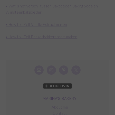
• Wat is het verschil tussen Bakpoeder, Baking Soda en
Wijnsteenbakpoeder
• How to : Zelf Vanille Extract maken
• How to : Zelf Banketbakkersroom maken
MARINA’S BAKERY
About me
Contact