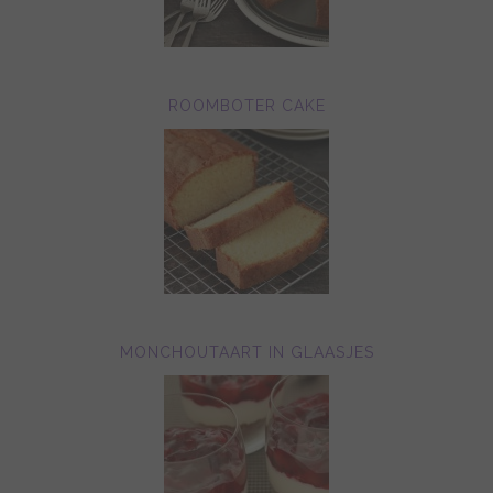
ROOMBOTER CAKE
MONCHOUTAART IN GLAASJES