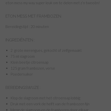
eton mess my way super leuk om te delen met z’n tweeën!
ETON MESS MET FRAMBOZEN
Bereidingstijd : 20 minuten
INGREDIËNTEN :
2 grote merengues, gekocht of zelfgemaakt
75 ml slagroom
Klein beetje citroensap
125 gram frambozen, verse
Poedersuiker
BEREIDINGSWIJZE :
Klop de slagroom met het citroensap lobbig
Druk met een vork de helft van de frambozen fijn
Meng de slagroom en de frambozen door elkaar