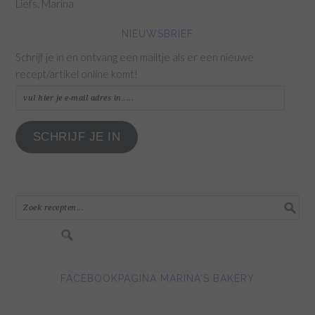
Liefs, Marina
NIEUWSBRIEF
Schrijf je in en ontvang een mailtje als er een nieuwe
recept/artikel online komt!
vul
hier
je
SCHRIJF JE IN
e-
mail
adres
in.....
FACEBOOKPAGINA MARINA'S BAKERY