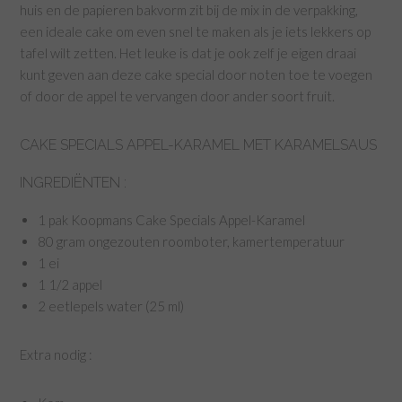
huis en de papieren bakvorm zit bij de mix in de verpakking,
een ideale cake om even snel te maken als je iets lekkers op
tafel wilt zetten. Het leuke is dat je ook zelf je eigen draai
kunt geven aan deze cake special door noten toe te voegen
of door de appel te vervangen door ander soort fruit.
CAKE SPECIALS APPEL-KARAMEL MET KARAMELSAUS
INGREDIËNTEN :
1 pak Koopmans Cake Specials Appel-Karamel
80 gram ongezouten roomboter, kamertemperatuur
1 ei
1 1/2 appel
2 eetlepels water (25 ml)
Extra nodig :