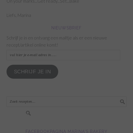
On your marks...Get ready...Set...Bake
Liefs, Marina
NIEUWSBRIEF
Schrijf je in en ontvang een mailtje als er een nieuwe
recept/artikel online komt!
vul
hier
je
SCHRIJF JE IN
e-
mail
adres
in.....
FACEBOOKPAGINA MARINA'S BAKERY