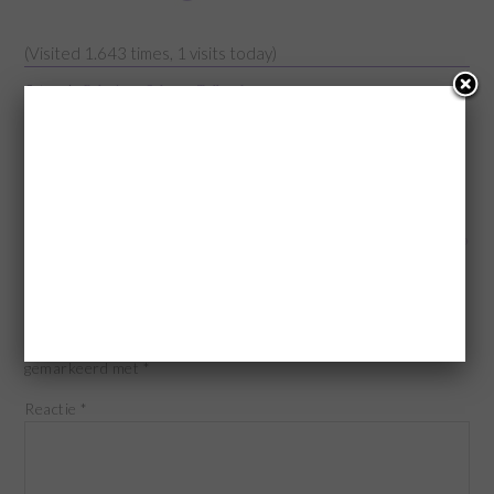
(Visited 1.643 times, 1 visits today)
Categorie:
Bakmixen
,
Cakes en Tulbanden
Tags:
cake recepten
,
cake specials appel karamel met karamelsaus
,
Koopmans
cake
,
Koopmans cake specials
,
recept cake met appel
,
Review Koopmans Cake
Specials
« Afternoon Tea / High Tea Vlaamsch Broodhuys
Een kijkje achter de schermen Februari 2017 »
GEEF EEN REACTIE
Je e-mailadres wordt niet gepubliceerd.
Vereiste velden zijn
gemarkeerd met
*
Reactie
*