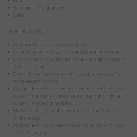
Kom
Handmixer of keukemachine
Spatel
BEREIDINGSWIJZE :
Verwarm de oven voor op 170 graden
Vouw de bakvorm volgens de aanwijzingen op het pak
Schil de appels, verwijder het klokhuis en snijd de appel in
stukjes van 1 cm
Doe de boter in een kom en mix totdat er een zacht en
romig mengsel ontstaat
Voeg in 1 keer de cakemix, het ei en de 2 eetlepels water
toe en mix het geheel op de laatste stand door elkaar
totdat alles goed gemengd is
Mix het beslag 1 minuut op de hoogste stand tot een
luchtig beslag
Voeg de helft van de appelstukjes toe en spatel dit door
het beslag heen