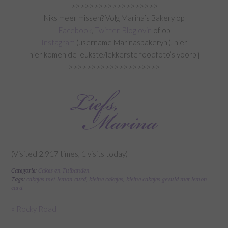
>>>>>>>>>>>>>>>>>>>
Niks meer missen? Volg Marina’s Bakery op
Facebook
,
Twitter
,
Bloglovin
of op
Instagram
(username Marinasbakerynl), hier
hier komen de leukste/lekkerste foodfoto’s voorbij
>>>>>>>>>>>>>>>>>>>>
(Visited 2.917 times, 1 visits today)
Categorie:
Cakes en Tulbanden
Tags:
cakejes met lemon curd
,
kleine cakejes
,
kleine cakejes gevuld met lemon
card
« Rocky Road