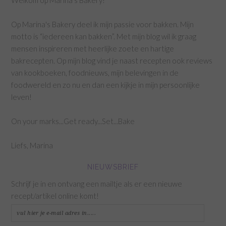
Welkom op Marina's Bakery!
Op Marina's Bakery deel ik mijn passie voor bakken. Mijn
motto is “iedereen kan bakken”. Met mijn blog wil ik graag
mensen inspireren met heerlijke zoete en hartige
bakrecepten. Op mijn blog vind je naast recepten ook reviews
van kookboeken, foodnieuws, mijn belevingen in de
foodwereld en zo nu en dan een kijkje in mijn persoonlijke
leven!
On your marks...Get ready...Set...Bake
Liefs, Marina
NIEUWSBRIEF
Schrijf je in en ontvang een mailtje als er een nieuwe
recept/artikel online komt!
vul
hier