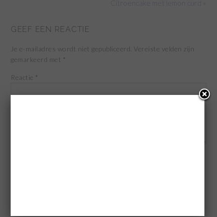
Citroencake met lemon curd »
GEEF EEN REACTIE
Je e-mailadres wordt niet gepubliceerd.
Vereiste velden zijn
gemarkeerd met
*
Reactie
*
Naam
*
E-mail
*