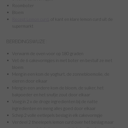
Roomboter
Bloem
Recept Lemon curd
, of kant en klare lemon curd uit de
supermarkt
BEREIDINGSWIJZE :
Verwarm de oven voor op 180 graden
Vet de 6 cakevormpjes in met boter en bestuif ze met
bloem
Meng in een kom de yoghurt, de zonnebloemolie, de
eieren door elkaar
Meng in een andere kom de bloem, de suiker, het
bakpoeder en het snufje zout door elkaar
Voeg in 2 x de droge ingredienten bij de natte
ingredienten en meng alles goed door elkaar
Schep 2 volle eetlepels beslag in elk cakevormpje
Verdeel 2 theelepels lemon curd over het beslag maar