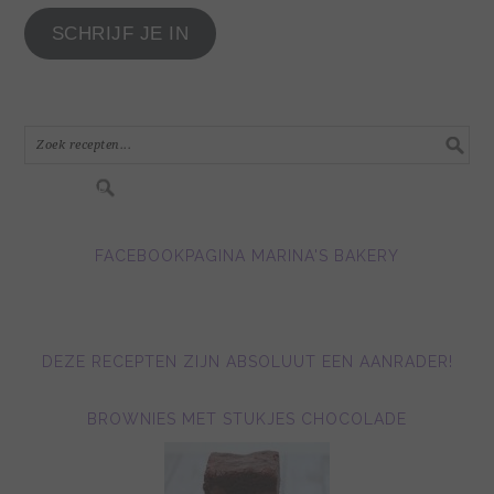
je
SCHRIJF JE IN
e-
mail
adres
in.....
FACEBOOKPAGINA MARINA'S BAKERY
DEZE RECEPTEN ZIJN ABSOLUUT EEN AANRADER!
BROWNIES MET STUKJES CHOCOLADE