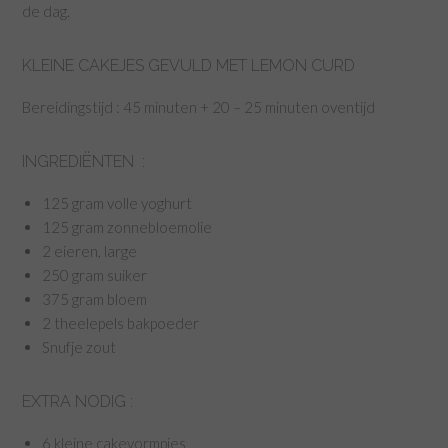
de dag.
KLEINE CAKEJES GEVULD MET LEMON CURD
Bereidingstijd : 45 minuten + 20 – 25 minuten oventijd
INGREDIËNTEN :
125 gram volle yoghurt
125 gram zonnebloemolie
2 eieren, large
250 gram suiker
375 gram bloem
2 theelepels bakpoeder
Snufje zout
EXTRA NODIG :
6 kleine cakevormpjes