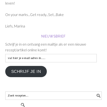
leven!
On your marks...Get ready...Set...Bake
Liefs, Marina
NIEUWSBRIEF
Schrijf je in en ontvang een mailtje als er een nieuwe
recept/artikel online komt!
vul
hier
je
SCHRIJF JE IN
e-
mail
adres
in.....