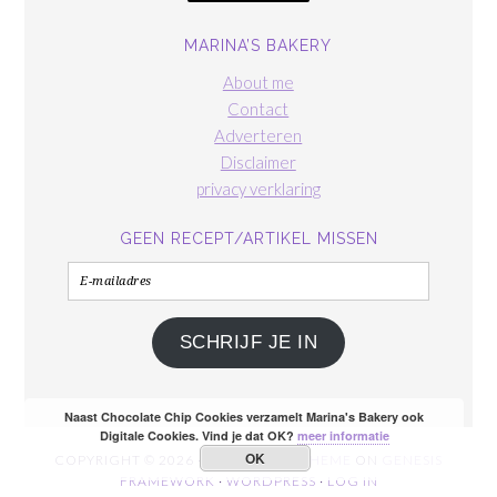
MARINA’S BAKERY
About me
Contact
Adverteren
Disclaimer
privacy verklaring
GEEN RECEPT/ARTIKEL MISSEN
E-
mailadres
SCHRIJF JE IN
Naast Chocolate Chip Cookies verzamelt Marina's Bakery ook
Digitale Cookies. Vind je dat OK?
meer informatie
OK
COPYRIGHT © 2026 ·
FOODIE PRO THEME
ON
GENESIS
FRAMEWORK
·
WORDPRESS
·
LOG IN