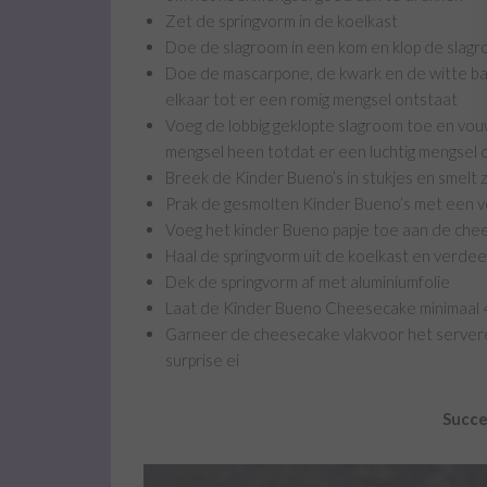
Zet de springvorm in de koelkast
Doe de slagroom in een kom en klop de slagr
Doe de mascarpone, de kwark en de witte ba
elkaar tot er een romig mengsel ontstaat
Voeg de lobbig geklopte slagroom toe en vo
mengsel heen totdat er een luchtig mengsel 
Breek de Kinder Bueno’s in stukjes en smelt 
Prak de gesmolten Kinder Bueno’s met een vo
Voeg het kinder Bueno papje toe aan de chee
Haal de springvorm uit de koelkast en verd
Dek de springvorm af met aluminiumfolie
Laat de Kinder Bueno Cheesecake minimaal 4 
Garneer de cheesecake vlakvoor het servere
surprise ei
Succe