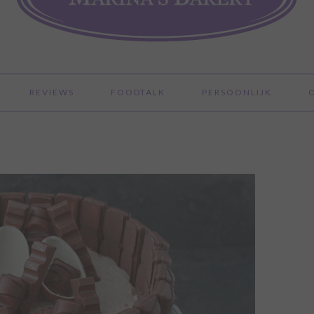
REVIEWS
FOODTALK
PERSOONLIJK