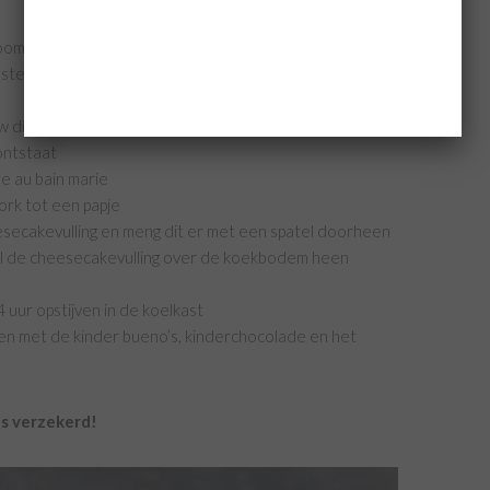
oom lobbig
sterdsuiker in een andere kom en meng alles door
uw dit met een spatel door het mascarpone/kwark
ontstaat
ze au bain marie
rk tot een papje
secakevulling en meng dit er met een spatel doorheen
eel de cheesecakevulling over de koekbodem heen
uur opstijven in de koelkast
n met de kinder bueno’s, kinderchocolade en het
s verzekerd!