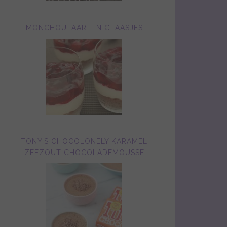
MONCHOUTAART IN GLAASJES
TONY’S CHOCOLONELY KARAMEL
ZEEZOUT CHOCOLADEMOUSSE