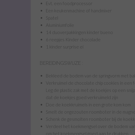
Evt. een foodprocessor
Een keukenmachine of handmixer
Spatel
Aluminiumfolie
14 duoverpakkingen kinder bueno
6 reepjes Kinder chocolade
1 kinder surprise ei
BEREIDINGSWIJZE :
Bekleed de bodem van de springvorm met bak
Verkruimel de chocolate chip cookies in een f
Leg de plastic zak met de koekjes op een snijp
dat de koekjes goed verkruimeld zijn
Doe de koekkruimels in een grote kom kom
Smelt de ongezouten roomboter in de magnet
Schenk de gesmolten roomboter bij de koekk
Verdeel het koekmengsel over de bodem van 
om het koekmengsel goed aan te drukken