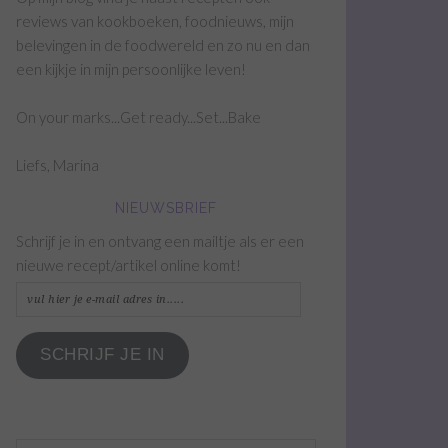
reviews van kookboeken, foodnieuws, mijn
belevingen in de foodwereld en zo nu en dan
een kijkje in mijn persoonlijke leven!
On your marks...Get ready...Set...Bake
Liefs, Marina
NIEUWSBRIEF
Schrijf je in en ontvang een mailtje als er een
nieuwe recept/artikel online komt!
vul
hier
je
SCHRIJF JE IN
e-
mail
adres
in.....