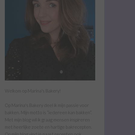
Welkom op Marina's Bakery!
Op Marina's Bakery deel ik mijn passie voor
bakken. Mijn motto is “iedereen kan bakken”.
Met mijn blog wil ik graag mensen inspireren
met heerlijke zoete en hartige bakrecepten.
Op mijn blog vind je naast recepten ook