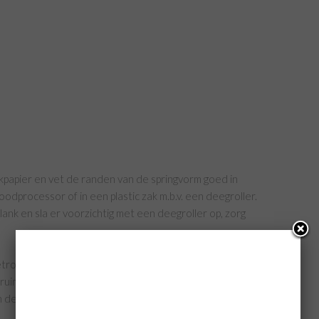
papier en vet de randen van de springvorm goed in
oodprocessor of in een plastic zak m.b.v. een deegroller.
lank en sla er voorzichtig met een deegroller op, zorg
ron of in een pannetje
ruimels en meng alles goed door elkaar
de springvorm en gebruik de achterkant van een lepel