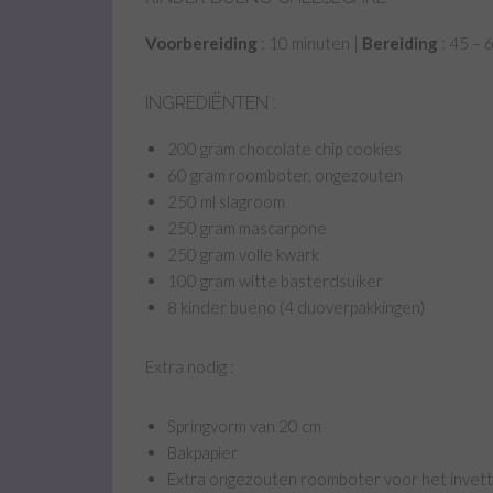
Voorbereiding
: 10 minuten |
Bereiding
: 45 – 
INGREDIËNTEN :
200 gram chocolate chip cookies
60 gram roomboter, ongezouten
250 ml slagroom
250 gram mascarpone
250 gram volle kwark
100 gram witte basterdsuiker
8 kinder bueno (4 duoverpakkingen)
Extra nodig :
Springvorm van 20 cm
Bakpapier
Extra ongezouten roomboter voor het invett