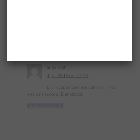
de lemoncake al gemaakt,groot succes en dit recept
wordt het volgende!
Heb ook de fluer de Lis tulband en de Chiffon is ook
een favorietje. Deze vormen zijn zo mooi dat je geen
versiering nodig hebt.
BEANTWOORDEN
linda
zegt
4 juli 2015 om 11:49
Dit receptje ook gemaakt en … het
was een succes! Dankjewel
BEANTWOORDEN