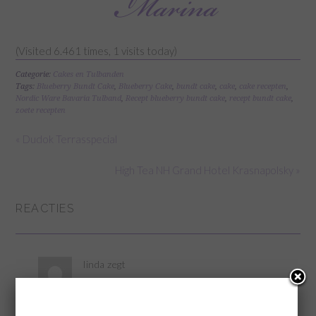
(Visited 6.461 times, 1 visits today)
Categorie:
Cakes en Tulbanden
Tags:
Blueberry Bundt Cake
,
Blueberry Cake
,
bundt cake
,
cake
,
cake recepten
,
Nordic Ware Bavaria Tulband
,
Recept blueberry bundt cake
,
recept bundt cake
,
zoete recepten
« Dudok Terrasspecial
High Tea NH Grand Hotel Krasnapolsky »
REACTIES
linda
zegt
21 juni 2015 om 12:01
Dit is toch een prachtige vorm,niet? Heb