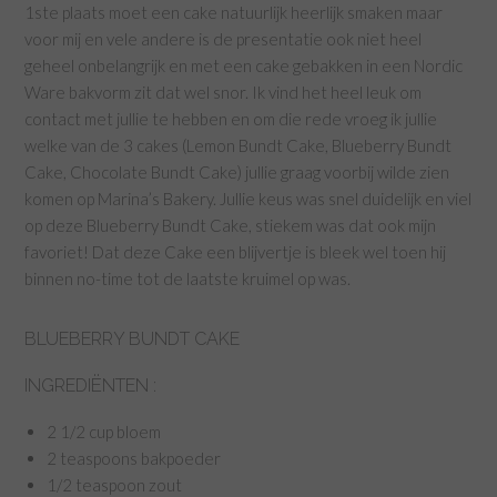
1ste plaats moet een cake natuurlijk heerlijk smaken maar
voor mij en vele andere is de presentatie ook niet heel
geheel onbelangrijk en met een cake gebakken in een Nordic
Ware bakvorm zit dat wel snor. Ik vind het heel leuk om
contact met jullie te hebben en om die rede vroeg ik jullie
welke van de 3 cakes (Lemon Bundt Cake, Blueberry Bundt
Cake, Chocolate Bundt Cake) jullie graag voorbij wilde zien
komen op Marina’s Bakery. Jullie keus was snel duidelijk en viel
op deze Blueberry Bundt Cake, stiekem was dat ook mijn
favoriet! Dat deze Cake een blijvertje is bleek wel toen hij
binnen no-time tot de laatste kruimel op was.
BLUEBERRY BUNDT CAKE
INGREDIËNTEN :
2 1/2 cup bloem
2 teaspoons bakpoeder
1/2 teaspoon zout