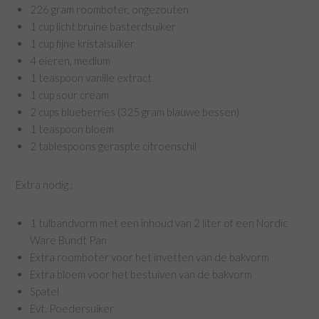
226 gram roomboter, ongezouten
1 cup licht bruine basterdsuiker
1 cup fijne kristalsuiker
4 eieren, medium
1 teaspoon vanille extract
1 cup sour cream
2 cups blueberries (325 gram blauwe bessen)
1 teaspoon bloem
2 tablespoons geraspte citroenschil
Extra nodig :
1 tulbandvorm met een inhoud van 2 liter of een Nordic
Ware Bundt Pan
Extra roomboter voor het invetten van de bakvorm
Extra bloem voor het bestuiven van de bakvorm
Spatel
Evt. Poedersuiker