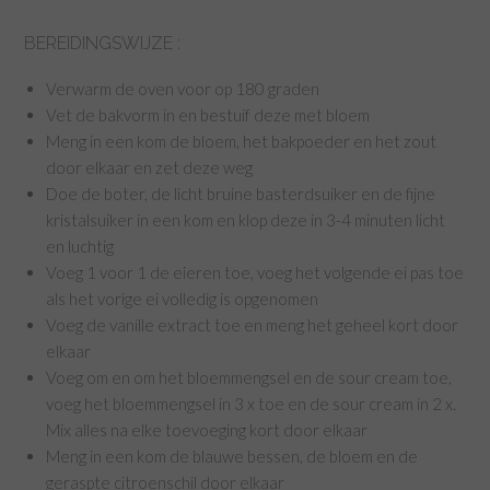
BEREIDINGSWIJZE :
Verwarm de oven voor op 180 graden
Vet de bakvorm in en bestuif deze met bloem
Meng in een kom de bloem, het bakpoeder en het zout
door elkaar en zet deze weg
Doe de boter, de licht bruine basterdsuiker en de fijne
kristalsuiker in een kom en klop deze in 3-4 minuten licht
en luchtig
Voeg 1 voor 1 de eieren toe, voeg het volgende ei pas toe
als het vorige ei volledig is opgenomen
Voeg de vanille extract toe en meng het geheel kort door
elkaar
Voeg om en om het bloemmengsel en de sour cream toe,
voeg het bloemmengsel in 3 x toe en de sour cream in 2 x.
Mix alles na elke toevoeging kort door elkaar
Meng in een kom de blauwe bessen, de bloem en de
geraspte citroenschil door elkaar