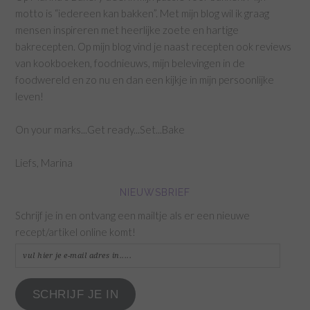
motto is “iedereen kan bakken”. Met mijn blog wil ik graag
mensen inspireren met heerlijke zoete en hartige
bakrecepten. Op mijn blog vind je naast recepten ook reviews
van kookboeken, foodnieuws, mijn belevingen in de
foodwereld en zo nu en dan een kijkje in mijn persoonlijke
leven!
On your marks...Get ready...Set...Bake
Liefs, Marina
NIEUWSBRIEF
Schrijf je in en ontvang een mailtje als er een nieuwe
recept/artikel online komt!
vul
hier
je
SCHRIJF JE IN
e-