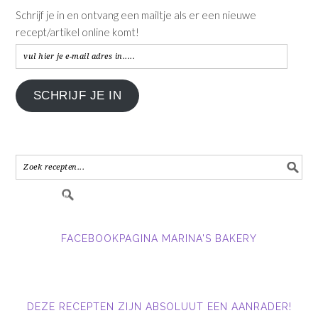
Schrijf je in en ontvang een mailtje als er een nieuwe
recept/artikel online komt!
vul
hier
je
SCHRIJF JE IN
e-
mail
adres
in.....
FACEBOOKPAGINA MARINA'S BAKERY
DEZE RECEPTEN ZIJN ABSOLUUT EEN AANRADER!