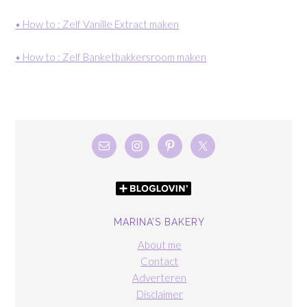
• How to : Zelf Vanille Extract maken
• How to : Zelf Banketbakkersroom maken
MARINA’S BAKERY
About me
Contact
Adverteren
Disclaimer