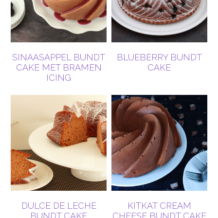
SINAASAPPEL BUNDT
BLUEBERRY BUNDT
CAKE MET BRAMEN
CAKE
ICING
DULCE DE LECHE
KITKAT CREAM
BUNDT CAKE
CHEESE BUNDT CAKE