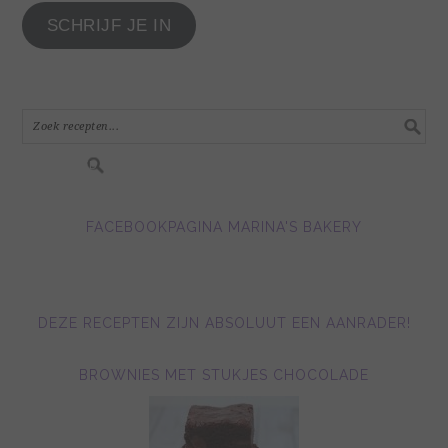
je
SCHRIJF JE IN
e-
mail
adres
in.....
FACEBOOKPAGINA MARINA'S BAKERY
DEZE RECEPTEN ZIJN ABSOLUUT EEN AANRADER!
BROWNIES MET STUKJES CHOCOLADE