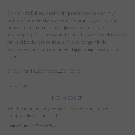
Op Marina's Bakery deel ik mijn passie voor bakken. Mijn
motto is “iedereen kan bakken”. Met mijn blog wil ik graag
mensen inspireren met heerlijke zoete en hartige
bakrecepten. Op mijn blog vind je naast recepten ook reviews
van kookboeken, foodnieuws, mijn belevingen in de
foodwereld en zo nu en dan een kijkje in mijn persoonlijke
leven!
On your marks...Get ready...Set...Bake
Liefs, Marina
NIEUWSBRIEF
Schrijf je in en ontvang een mailtje als er een nieuwe
recept/artikel online komt!
vul
hier