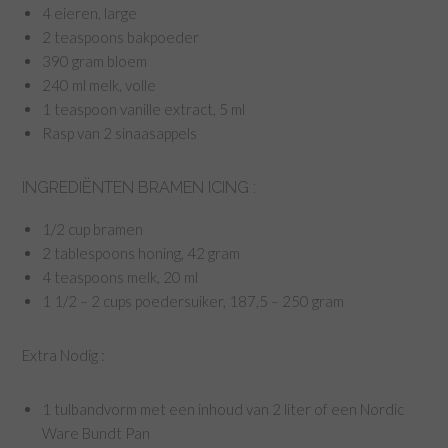
4 eieren, large
2 teaspoons bakpoeder
390 gram bloem
240 ml melk, volle
1 teaspoon vanille extract, 5 ml
Rasp van 2 sinaasappels
INGREDIËNTEN BRAMEN ICING :
1/2 cup bramen
2 tablespoons honing, 42 gram
4 teaspoons melk, 20 ml
1 1/2 – 2 cups poedersuiker, 187,5 – 250 gram
Extra Nodig :
1 tulbandvorm met een inhoud van 2 liter of een Nordic
Ware Bundt Pan