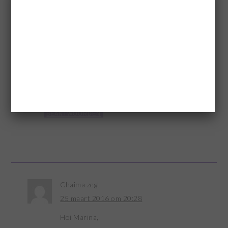
30 oktober 2015 om 07:53
Beste Enjelique,
IK heb het nog nooit geprobeerd maar denk dat
je volle melk prima kunt vervangen door
sojamelk
Groetjes,
Marina
BEANTWOORDEN
Chaima
zegt
25 maart 2016 om 20:28
Hoi Marina,