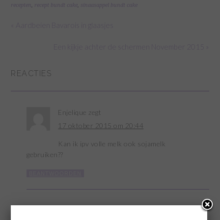
recepten
,
recept bundt cake
,
sinaasappel bundt cake
« Aardbeien Bavarois in glaasjes
Een kijkje achter de schermen November 2015 »
REACTIES
Enjelique
zegt
17 oktober 2015 om 20:44
Kan ik ipv volle melk ook sojamelk
gebruiken??
BEANTWOORDEN
Marina
zegt