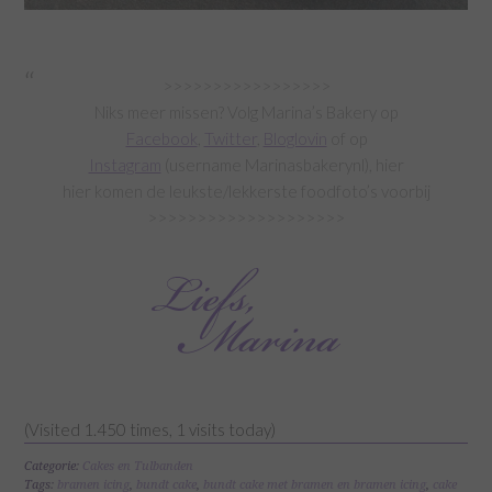
>>>>>>>>>>>>>>>>>
Niks meer missen? Volg Marina’s Bakery op
Facebook
,
Twitter
,
Bloglovin
of op
Instagram
(username Marinasbakerynl), hier
hier komen de leukste/lekkerste foodfoto’s voorbij
>>>>>>>>>>>>>>>>>>>>
(Visited 1.450 times, 1 visits today)
Categorie:
Cakes en Tulbanden
Tags:
bramen icing
,
bundt cake
,
bundt cake met bramen en bramen icing
,
cake