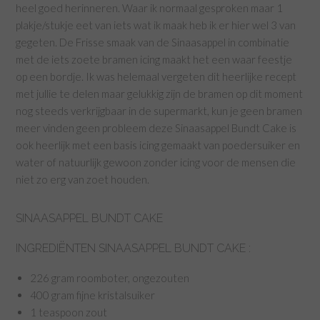
heel goed herinneren. Waar ik normaal gesproken maar 1
plakje/stukje eet van iets wat ik maak heb ik er hier wel 3 van
gegeten. De Frisse smaak van de Sinaasappel in combinatie
met de iets zoete bramen icing maakt het een waar feestje
op een bordje. Ik was helemaal vergeten dit heerlijke recept
met jullie te delen maar gelukkig zijn de bramen op dit moment
nog steeds verkrijgbaar in de supermarkt, kun je geen bramen
meer vinden geen probleem deze Sinaasappel Bundt Cake is
ook heerlijk met een basis icing gemaakt van poedersuiker en
water of natuurlijk gewoon zonder icing voor de mensen die
niet zo erg van zoet houden.
SINAASAPPEL BUNDT CAKE
INGREDIËNTEN SINAASAPPEL BUNDT CAKE :
226 gram roomboter, ongezouten
400 gram fijne kristalsuiker
1 teaspoon zout