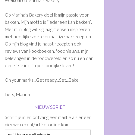
Welkom op Marina's Bakery!
Op Marina's Bakery deel ik mijn passie voor
bakken. Mijn motto is “iedereen kan bakken”.
Met mijn blog wil ik graag mensen inspireren
met heerlijke zoete en hartige bakrecepten.
Op mijn blog vind je naast recepten ook
reviews van kookboeken, foodnieuws, mijn
belevingen in de foodwereld en zo nu en dan
een kijkje in mijn persoonlijke leven!
On your marks...Get ready...Set...Bake
Liefs, Marina
NIEUWSBRIEF
Schrijf je in en ontvang een mailtje als er een
nieuwe recept/artikel online komt!
vul