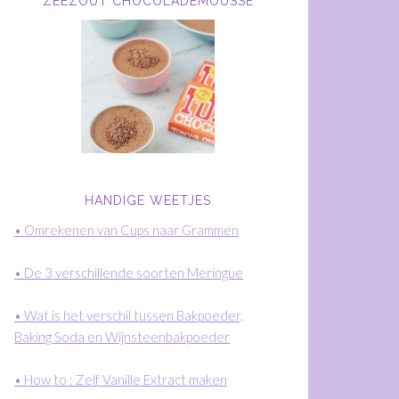
ZEEZOUT CHOCOLADEMOUSSE
HANDIGE WEETJES
• Omrekenen van Cups naar Grammen
• De 3 verschillende soorten Meringue
• Wat is het verschil tussen Bakpoeder,
Baking Soda en Wijnsteenbakpoeder
• How to : Zelf Vanille Extract maken