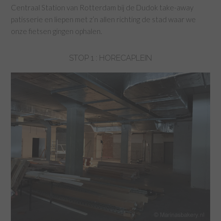
Centraal Station van Rotterdam bij de Dudok take-away
patisserie en liepen met z’n allen richting de stad waar we
onze fietsen gingen ophalen.
STOP 1 : HORECAPLEIN