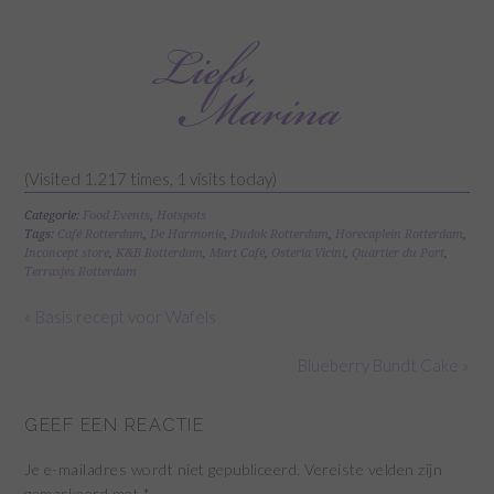
(Visited 1.217 times, 1 visits today)
Categorie:
Food Events
,
Hotspots
Tags:
Café Rotterdam
,
De Harmonie
,
Dudok Rotterdam
,
Horecaplein Rotterdam
,
Inconcept store
,
K&B Rotterdam
,
Mart Café
,
Osteria Vicini
,
Quartier du Port
,
Terrasjes Rotterdam
« Basis recept voor Wafels
Blueberry Bundt Cake »
GEEF EEN REACTIE
Je e-mailadres wordt niet gepubliceerd.
Vereiste velden zijn
gemarkeerd met
*