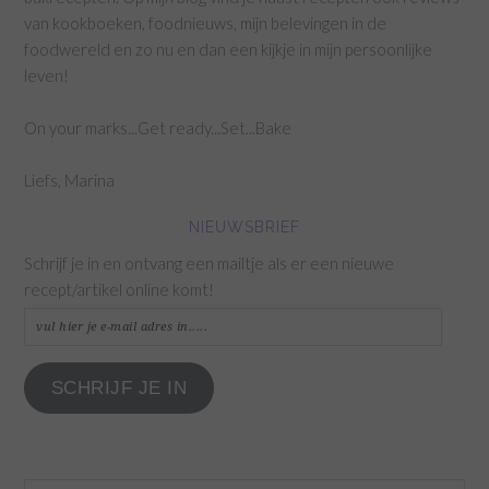
van kookboeken, foodnieuws, mijn belevingen in de
foodwereld en zo nu en dan een kijkje in mijn persoonlijke
leven!
On your marks...Get ready...Set...Bake
Liefs, Marina
NIEUWSBRIEF
Schrijf je in en ontvang een mailtje als er een nieuwe
recept/artikel online komt!
vul
hier
je
SCHRIJF JE IN
e-
mail
adres
in.....