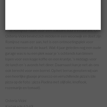
Even wat verder op in Kralingen vind je
Osteria Vicini
, Osteria
is de Romijnse naam voor een Italiaans buurtrestaurant. Ook
Osteria Vicini bevind zich midden in een woonwijk en doet zijn
Romijnse naam eer aan, het is een ontmoetingsplek voor
vooral mensen uit de buurt. Wat 4 jaar geleden nog een oude
garage was is nu een plek waar je ’s ochtends kan binnen
lopen voor een kopje koffie en een krantje, ’s middags voor
de lunch en ’s avonds het diner. Daarnaast kan je net als ons
ook terecht voor een borrel. Op het terras genoten wij van
een heerlijke glaasje prosecco en verschillende pizza’s (de
pizza op de foto : pizza Piadina met olijfolie, knoflook,
rozemarijn en tomaat).
Osteria Vicini
Kortekade 63-69